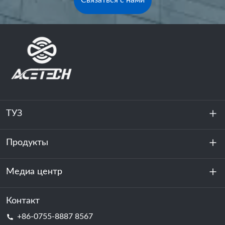
Связаться с нами
ТУЗ
Продукты
О нас
устойчивость
Медиа центр
Хранение энергии
Центр обработки данных и серверная комната
Контакт
Новости
+86-0755-8887 8567