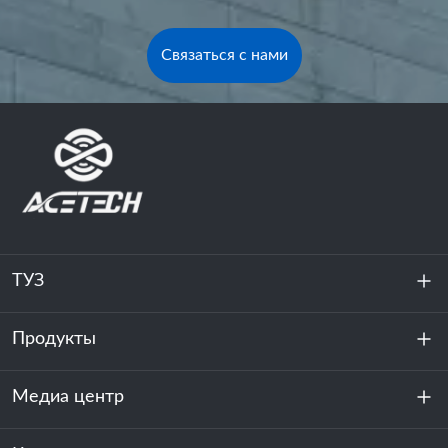
Связаться с нами
ТУЗ
Продукты
О нас
устойчивость
Медиа центр
Хранение энергии