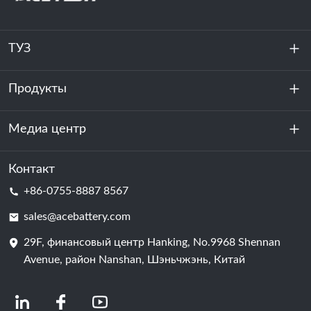
ТУЗ
Продукты
О нас
устойчивость
Медиа центр
Хранение энергии
Центр обработки данных и серверная комната
Контакт
Новости
+86-0755-8887 8567
Сила мотивации
Блог
sales@acebattery.com
29F, финансовый центр Hanking, No.9968 Shennan
Батарейная ячейка
Avenue, район Nanshan, Шэньчжэнь, Китай