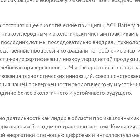
ое сокращение выбросов углекислого газа и воздейст
о отстаивающее экологические принципы, ACE Battery 
низкоуглеродным и экологически чистым практикам в 
 последних лет мы последовательно внедряли техноло
одственные процессы и сокращали потребление энерг
достижение сертификации низкоуглеродистой продукции
олебимую приверженность. Мы намерены использовать 
твования технологических инноваций, совершенствован
ания нашей приверженности экологическому и устойчи
оздание более экологичного и устойчивого будущего.
вою деятельность как лидер в области промышленных ак
 признанным брендом по хранению энергии. Компания 
той энергетики с помощью цифровых и интеллектуальны