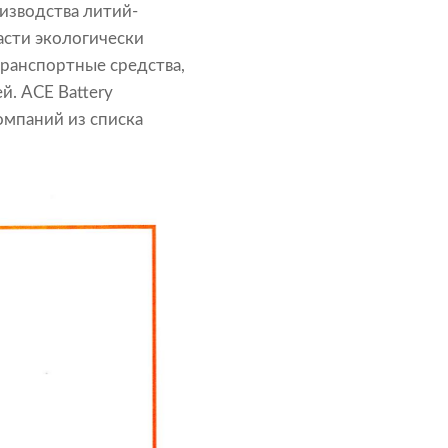
оизводства литий-
асти экологически
транспортные средства,
й. ACE Battery
омпаний из списка