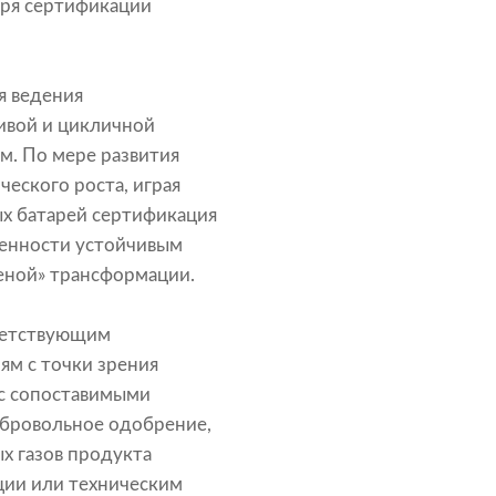
аря сертификации
я ведения
ивой и цикличной
м. По мере развития
еского роста, играя
х батарей сертификация
женности устойчивым
леной» трансформации.
тветствующим
м с точки зрения
 с сопоставимыми
обровольное одобрение,
х газов продукта
ции или техническим