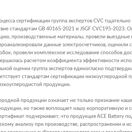
роцесса сертификации группа экспертов CVC тщательно
ствие стандартам GB 40165-2021 и JSGF CVC195-2023. 
цию, производственные материалы, провели выездные 
проанализировали данные электросчетчиков, оценили 
бок, провели комплексное исследование способов дост
вершилась расчетом коэффициента эффективности испо
ьной оценки группа экспертов единогласно подтверди
ветствует стандартам сертификации низкоуглеродной п
изкоуглеродистой продукции.
еродной продукции означает не только признание наше
продукции, но также воплощает нашу корпоративную и 
сертификат подчеркивает, что продукция ACE Battery по
кому анализу при производстве, распространении и ис