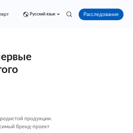
Расследование
перт
Медиа центр
Контакт
Русский язык
первые
того
леродистой продукции.
исимый бренд-проект