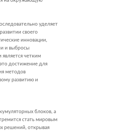
вия на окружающую
последовательно уделяет
развитии своего
гические инновации,
ии и выбросы
 является четким
это достижение для
ия методов
вому развитию и
кумуляторных блоков, а
стремится стать мировым
х решений, открывая