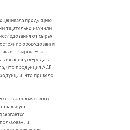
 оценивала продукцию
Они тщательно изучили
исследования от сырья
состояние оборудования
авки товаров. Эта
льзования углерода в
ла, что продукция ACE
родукции, что привело
го технологического
социальную
двергается
пользовании,