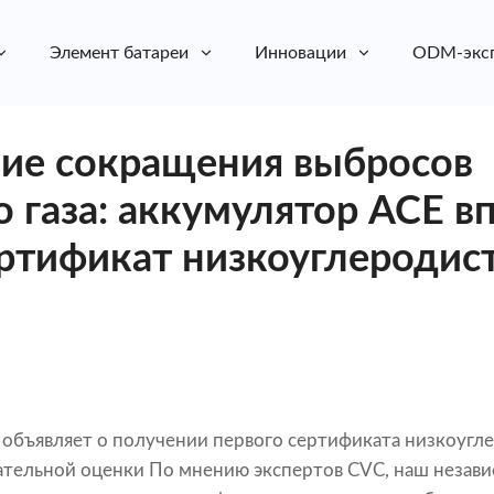
Элемент батареи
Инновации
ODM-экс
ие сокращения выбросов
о газа: аккумулятор ACE в
ртификат низкоуглеродис
ю объявляет о получении первого сертификата низкоуг
ательной оценки
По мнению экспертов CVC, наш незав