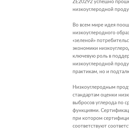
ZE20292 успешно проше
низкоуглеродной проду
Во всем мире идея поощ
низкоуглеродного образ
«зеленой» потребительс
экономики низкоуглерод
ключевую роль в подде
низкоуглеродной проду
практикам, но и подтал
Низкоуглеродным проду
стандартам оценки низ
выбросов углерода по 
функциями. Сертификац
при котором сертифици
соответствуют соответ