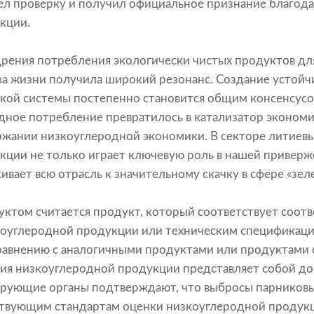
л проверку и получил официальное признание благод
кции.
рения потребления экологически чистых продуктов дл
а жизни получила широкий резонанс. Создание устойч
кой системы постепенно становится общим консенсусо
ное потребление превратилось в катализатор экономич
ржании низкоуглеродной экономики. В секторе литиевы
кции не только играет ключевую роль в нашей привер
кивает всю отрасль к значительному скачку в сфере «зе
ктом считается продукт, который соответствует соо
коуглеродной продукции или техническим спецификация
сравнению с аналогичными продуктами или продуктами
ия низкоуглеродной продукции представляет собой д
рующие органы подтверждают, что выбросы парниковы
ствующим стандартам оценки низкоуглеродной продук