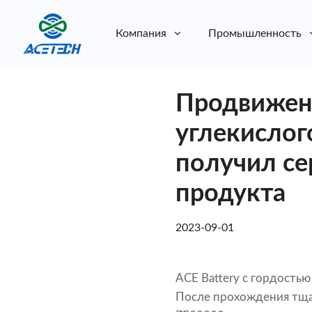
Компания
Промышленность
О нас
Продвижен
О нас
Устойчивое развитие
Устойчивое развитие
углекислог
получил се
продукта
2023-09-01
ACE Battery с гордость
После прохождения тщ