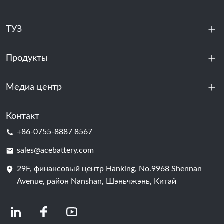
ТУЗ
Продукты
О нас
устойчивость
Медиа центр
Хранение энергии
Центр обработки данных и серверная комната
Контакт
Новости
+86-0755-8887 8567
Сила мотивации
Блог
sales@acebattery.com
29F, финансовый центр Hanking, No.9968 Shennan
Батарейная ячейка
Avenue, район Nanshan, Шэньчжэнь, Китай