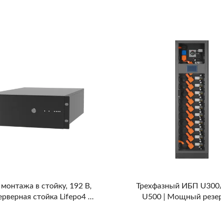
монтажа в стойку
монтажа в стойку, 192 В,
Трехфазный ИБП U300
ерверная стойка Lifepo4 с
U500 | Мощный резе
езервной батареей
источник питания на осн
железо-фосфатных акку