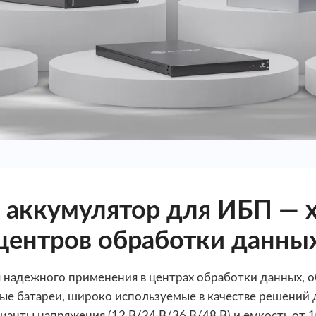
 аккумулятор для ИБП — х
центров обработки данны
 надежного применения в центрах обработки данных, о
вые батареи, широко используемые в качестве решений 
нты напряжения (12 В/24 В/36 В/48 В) и емкость от 10