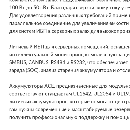
100 Вт до 50 кВт. Благодаря сверхнизкому току у
Для удовлетворения различных требований приме
параллельное соединение для увеличения емкости
для систем ИБП в серверных залах для высокопрои
Литиевый ИБП для серверных помещений, оснащенн
интеллектуальный мониторинг, комплексную защит
SMBUS, CANBUS, RS484 и RS232, что обеспечивает 
заряда (SOC), анализ старения аккумулятора и отс
Аккумуляторы ACE, предназначенные для модульног
соответствуют стандартам UL1642, UL2054 и UL19
литиевых аккумуляторов, которые помогают центр
вам нужны современные и масштабируемые резервны
получить профессиональную поддержку и помощь 