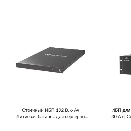
аккумулятор для ИБП
Стоечный ИБП 192 В, 6 Ач |
ИБП для 
Литиевая батарея для серверной
30 Ач | С
стойки высокого напряжения
р