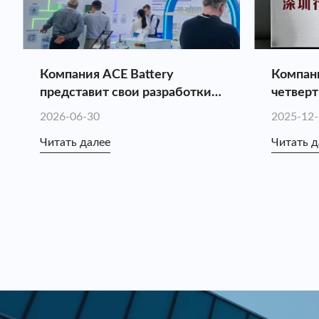
Компания ACE Battery
Компани
представит свои разработки
четверт
на выставке Intersolar Europe
в списо
2026-06-30
2025-12
2026: повышение ценности
компан
Читать далее
Читать д
индивидуальных решений в
Шэньчжэ
области хранения энергии за
счет синергии всей цепочки
поставок.