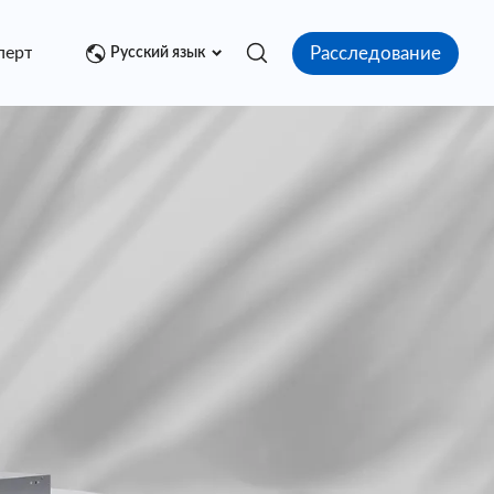
Расследование
перт
Медиа центр
Контакт
Русский язык