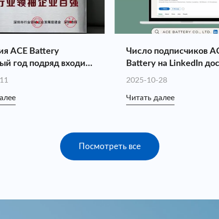
я ACE Battery
Число подписчиков A
ый год подряд входит
Battery на LinkedIn до
к 100 ведущих
10 000!
-11
2025-10-28
ий отрасли
алее
Читать далее
ня на 2025 год.
Посмотреть все