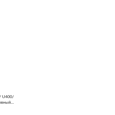
обработки данных
/ U400/
рвный
ове литий-
муляторов