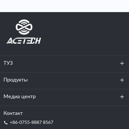
ТУЗ
Продукты
О нас
устойчивость
Медиа центр
Хранение энергии
Центр обработки данных и серверная комната
Контакт
Новости
+86-0755-8887 8567
Сила мотивации