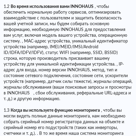
1.2
Во время использования вами INNOHAUS
, чтобы
обеспечить нормальную работу сервисов, оптимизировать
взаимодействие с пользователем и защитить безопасность
вашей учетной записи, мы будем собирать основную
информацию, необходимую INNOHAUS для предоставления
вам услуг, включая модель вашего устройства, операционную
систему. , MAC-адрес устройства, уникальный идентификатор
устройства (например, IMEI/MEID/IMSI/Android
ID/IDFA/IDFV/IDFV), статус WIFI (например, SSID, BSSID)
строка, которую производитель присваивает вашему
устройству для уникальной идентификации устройства. , IP-
адрес для входа, номер версии INNOHAUS, метод, тип и
состояние сетевого подключения, состояние сети, ускорители
устройств (например, датчик силы тяжести), журналы операций,
журналы обслуживания (ваши поисковые запросы и просмотры
в INNOHAUS , сбои обслуживания, реферальные URL-адреса и
т. д.) и другую информацию.
1.3
Когда вы используете функцию мониторинга
, чтобы вы
могли видеть полные данные мониторинга, нам необходимо
собрать серийный номер регистратора данных на объекте и
серийный номер его подустройств (таких как инверторы,
счетчики и т. д.). . В то же время наша система мониторинга