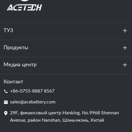
ТУЗ
Продукты
О нас
устойчивость
Медиа центр
Хранение энергии
Центр обработки данных и серверная комната
Контакт
Новости
+86-0755-8887 8567
Сила мотивации
Блог
sales@acebattery.com
29F, финансовый центр Hanking, No.9968 Shennan
Батарейная ячейка
Avenue, район Nanshan, Шэньчжэнь, Китай