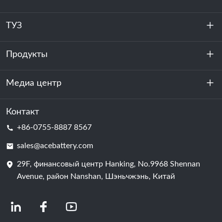
ТУЗ
Продукты
О нас
устойчивость
Медиа центр
Хранение энергии
Центр обработки данных и серверная комната
Контакт
Новости
+86-0755-8887 8567
Сила мотивации
Блог
sales@acebattery.com
29F, финансовый центр Hanking, No.9968 Shennan
Батарейная ячейка
Avenue, район Nanshan, Шэньчжэнь, Китай