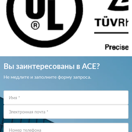
Вы заинтересованы в ACE?
Не медлите и заполните форму запроса.
Имя
*
Электронная почта
*
Номер телефона