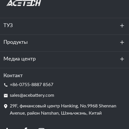
ТУЗ
Продукты
О нас
устойчивость
Медиа центр
Хранение энергии
Центр обработки данных и серверная комната
Контакт
Новости
+86-0755-8887 8567
Сила мотивации
Блог
sales@acebattery.com
29F, финансовый центр Hanking, No.9968 Shennan
Батарейная ячейка
Avenue, район Nanshan, Шэньчжэнь, Китай