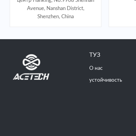
центр Hanking, No.9968 Shennan
Avenue, Nanshan District,
Shenzhen, China
ТУЗ
О нас
устойчивость