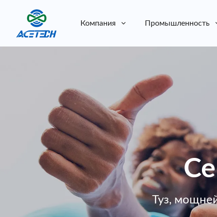
Компания
Промышленность
О нас
О нас
Устойчивое развитие
Устойчивое развитие
Се
Туз, мощне