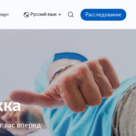
Расследование
перт
Медиа центр
Контакт
Русский язык
жка
 вас вперед