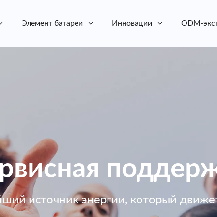
Элемент батареи
Инновации
ODM-экс
рвисная поддер
йший источник энергии, который движет