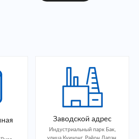
Заводской адрес
нная
Индустриальный парк Бак,
улица Куичонг. Район Дапэн,