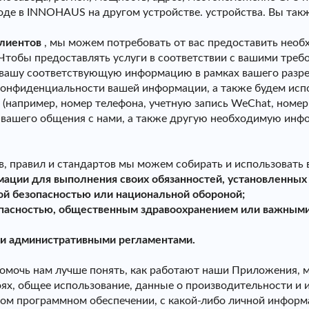
ходе в INNOHAUS на другом устройстве. устройства. Вы та
клиентов
, мы можем потребовать от вас предоставить нео
 Чтобы предоставлять услуги в соответствии с вашими тре
 вашу соответствующую информацию в рамках вашего разре
 конфиденциальности вашей информации, а также будем ис
(например, номер телефона, учетную запись WeChat, номе
е вашего общения с нами, а также другую необходимую инф
в, правил и стандартов мы можем собирать и использовать 
ации для выполнения своих обязанностей, установленных
ой безопасностью или национальной обороной;
зопасностью, общественным здравоохранением или важным
и и административными регламентами.
помочь нам лучше понять, как работают наши Приложения, 
оях, общее использование, данные о производительности и
м программном обеспечении, с какой-либо личной информа