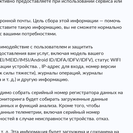
тивно предоставляете при использовании сервиса или
тронной почты. Цель сбора этой информации — помочь
ставите такую ​​информацию, вы не сможете нормально
 с вашими потребностями.
аимодействие с пользователем и защитить
оставления вам услуг, включая модель вашего
I/MEID/IMSI/Android ID/IDFA/IDFV/IDFV), статус WIFI
ции устройства. , IP-адрес для входа, номер версии
ик силы тяжести), журналы операций, журналы
и т. д.) и другую информацию.
одимо собрать серийный номер регистратора данных на
а мониторинга будет собирать загруженные данные
анных и функций анализа. Кроме того, чтобы
данные телеметрии, включая серийный номер
остей в случае неисправности устройства. отказ.
т. д. Эта информация будет загружена и сохранена на