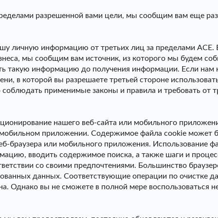
ределами разрешенной вами цели, мы сообщим вам еще раз 
ашу личную информацию от третьих лиц за пределами ACE. 
знеса, мы сообщим вам источник, из которого мы будем со
ать такую ​​информацию до получения информации. Если на
пени, в которой вы разрешаете третьей стороне использова
 соблюдать применимые законы и правила и требовать от т
кционирование нашего веб-сайта или мобильного приложен
и мобильном приложении. Содержимое файла cookie может б
веб-браузера или мобильного приложения. Использование фа
ацию, вводить содержимое поиска, а также шаги и процесс
оответствии со своими предпочтениями. Большинство брауз
ованных данных. Соответствующие операции по очистке да
а. Однако вы не сможете в полной мере воспользоваться н