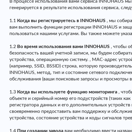
В процессе использования вами сервиса INNOHAUS мы 
генерируется в результате использования сервиса, сл
1.1
Когда вы регистрируетесь в INNOHAUS
, мы собира
вам выполнить функции регистрации INNOHAUS и защит
пользоваться нашими услугами. Вы также можете указ
1.2
Во время использования вами INNOHAUS
, чтобы о
безопасность вашей учетной записи, мы будем собира
устройства, операционную систему. , MAC-адрес устрой
(например, SSID, BSSID) строка, которую производител
INNOHAUS, метод, тип и состояние сетевого подключен
обслуживания (ваши поисковые запросы и просмотры в
1.3
Когда вы используете функцию мониторинга
, чтоб
объекте и серийный номер его подустройств (таких как 
регистратора данных и его дополнительных устройств
своевременно предоставить вам поддержку и обслужи
устройства, состояние устройства и коды сигналов тре
1.4
При создании завода
вам необходимо ввести названи