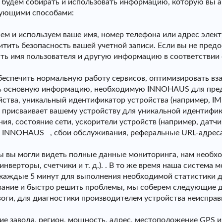
будем собирать и использовать информацию, которую вы ак
едующими способами:
ем и используем ваше имя, номер телефона или адрес элек
ить безопасность вашей учетной записи. Если вы не предо
ать имя пользователя и другую информацию в соответствии
беспечить нормальную работу сервисов, оптимизировать вз
ть основную информацию, необходимую INNOHAUS для пред
ства, уникальный идентификатор устройства (например, IME
ь присваивает вашему устройству для уникальной идентифика
ия, состояние сети, ускорители устройств (например, датч
 INNOHAUS , сбои обслуживания, реферальные URL-адреса 
ы вы могли видеть полные данные мониторинга, нам необх
инверторы, счетчики и т. д.). . В то же время наша систем
 каждые 5 минут для выполнения необходимой статистики д
вание и быстро решить проблемы, мы соберем следующие 
воги, для диагностики производителем устройства неисправн
е завода, регион, мощность, адрес, местоположение GPS и 