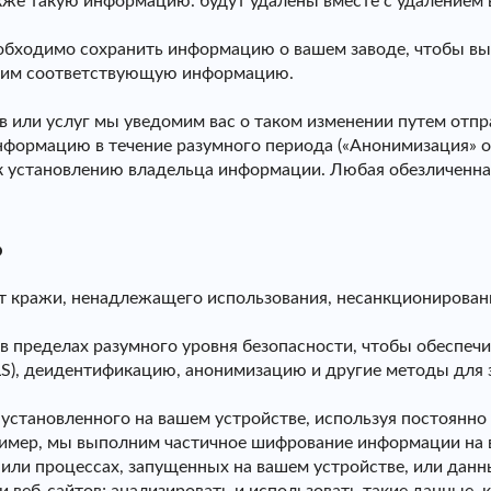
акже такую ​​информацию. будут удалены вместе с удаление
необходимо сохранить информацию о вашем заводе, чтобы в
алим соответствующую информацию.
 или услуг мы уведомим вас о таком изменении путем отпр
нформацию в течение разумного периода («Анонимизация» о
 установлению владельца информации. Любая обезличенна
ь
кражи, ненадлежащего использования, несанкционированн
в пределах разумного уровня безопасности, чтобы обеспеч
TLS), деидентификацию, анонимизацию и другие методы дл
установленного на вашем устройстве, используя постоянно
имер, мы выполним частичное шифрование информации на в
ли процессах, запущенных на вашем устройстве, или данны