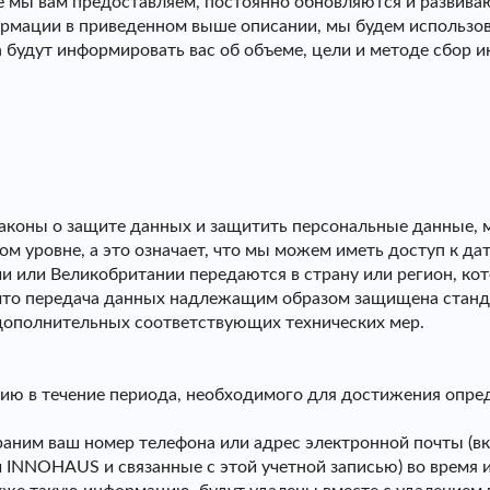
ые мы вам предоставляем, постоянно обновляются и развива
ормации в приведенном выше описании, мы будем использов
а будут информировать вас об объеме, цели и методе сбор 
аконы о защите данных и защитить персональные данные, м
 уровне, а это означает, что мы можем иметь доступ к дат
и или Великобритании передаются в страну или регион, к
 что передача данных надлежащим образом защищена стан
 дополнительных соответствующих технических мер.
ию в течение периода, необходимого для достижения опред
раним ваш номер телефона или адрес электронной почты (в
и INNOHAUS и связанные с этой учетной записью) во время