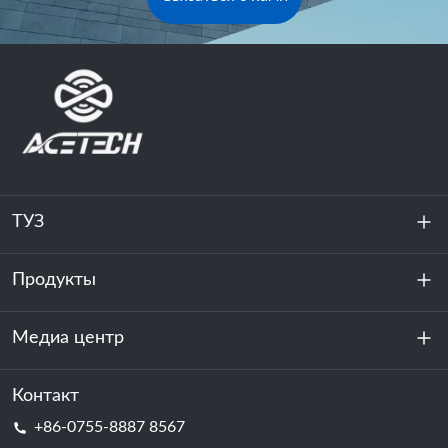
ТУЗ
Продукты
О нас
устойчивость
Медиа центр
Хранение энергии
Центр обработки данных и серверная комната
Контакт
Новости
+86-0755-8887 8567
Сила мотивации