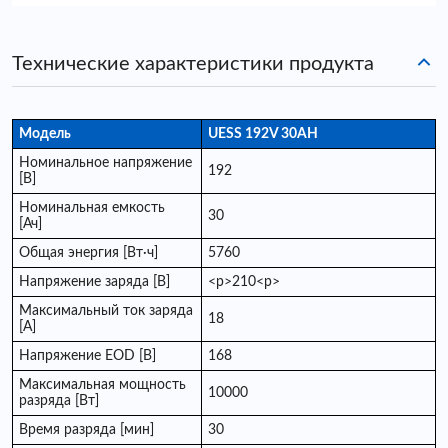
Технические характеристики продукта
Модель
UESS 192V 30AH
Номинальное напряжение
192
[В]
Номинальная емкость
30
[Ач]
Общая энергия [Вт·ч]
5760
Напряжение заряда [В]
<р>210<р>
Максимальный ток заряда
18
[A]
Напряжение EOD [В]
168
Максимальная мощность
10000
разряда [Вт]
Время разряда [мин]
30