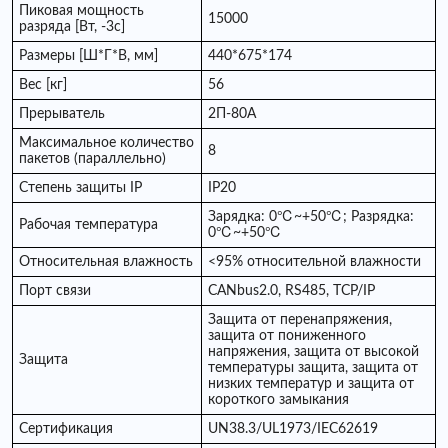
Пиковая мощность
15000
разряда [Вт, -3с]
Размеры [Ш*Г*В, мм]
440*675*174
Вес [кг]
56
Прерыватель
2П-80А
Максимальное количество
8
пакетов (параллельно)
Степень защиты IP
IP20
Зарядка: 0℃~+50℃; Разрядка:
Рабочая температура
0℃~+50℃
Относительная влажность
<95% относительной влажности
Порт связи
CANbus2.0, RS485, TCP/IP
Защита от перенапряжения,
защита от пониженного
напряжения, защита от высокой
Защита
температуры защита, защита от
низких температур и защита от
короткого замыкания
Сертификация
UN38.3/UL1973/IEC62619