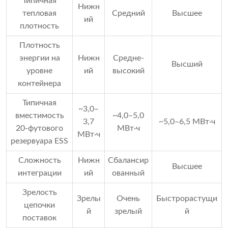
Типичная
Нижн
тепловая
Средний
Высшее
ий
плотность
Плотность
энергии на
Нижн
Средне-
Высший
уровне
ий
высокий
контейнера
Типичная
~3,0–
вместимость
~4,0–5,0
3,7
~5,0–6,5 МВт·ч
20-футового
МВт·ч
МВт·ч
резервуара ESS
Сложность
Нижн
Сбалансир
Высшее
интеграции
ий
ованный
Зрелость
Зрелы
Очень
Быстрорастущи
цепочки
й
зрелый
й
поставок