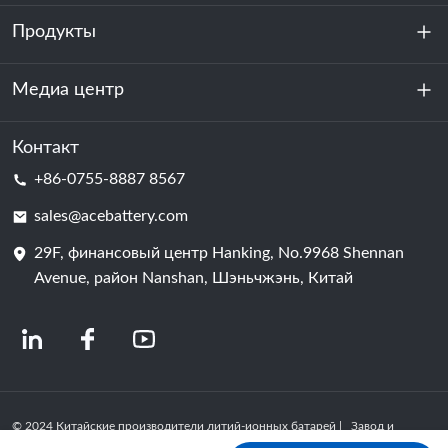
Продукты
О нас
устойчивость
Медиа центр
Хранение энергии
Центр обработки данных и серверная комната
Контакт
Новости
+86-0755-8887 8567
Сила мотивации
Блог
sales@acebattery.com
29F, финансовый центр Hanking, No.9968 Shennan
Батарейная ячейка
Avenue, район Nanshan, Шэньчжэнь, Китай
© 2024 Китайские производители литий-ионных батарей | Завод и
компания по производству литиевых батарей | ACE Battery Powered by