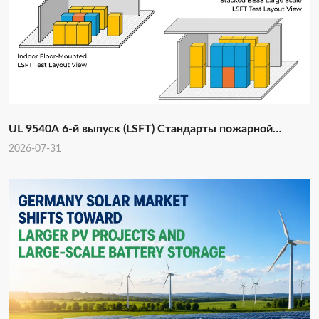
UL 9540A 6-й выпуск (LSFT) Стандарты пожарной
безопасности для BESS и промышленных
2026-07-31
аккумуляторов: Техническое описание и руководство по
соблюдению