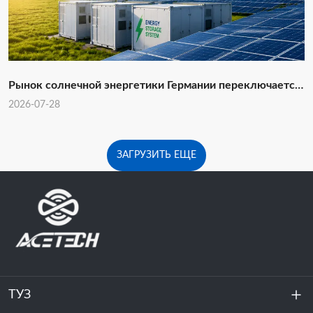
Рынок солнечной энергетики Германии переключается
на проекты ПВ-электростанций масштаба поставщика
2026-07-28
и крупномасштабные аккумуляторные системы
хранения
ЗАГРУЗИТЬ ЕЩЕ
ТУЗ