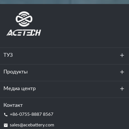
ТУЗ
Продукты
О нас
устойчивость
Медиа центр
Хранение энергии
Центр обработки данных и серверная комната
Контакт
Новости
+86-0755-8887 8567
Сила мотивации
Блог
sales@acebattery.com