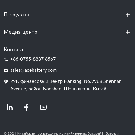
Продукты
О нас
устойчивость
Медиа центр
Хранение энергии
Центр обработки данных и серверная комната
Контакт
Новости
+86-0755-8887 8567
Сила мотивации
Блог
sales@acebattery.com
29F, финансовый центр Hanking, No.9968 Shennan
Батарейная ячейка
Avenue, район Nanshan, Шэньчжэнь, Китай
© 2024 Китайские производители литий-ионных батарей | Завод и