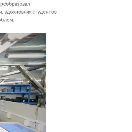
преобразовал
и, вдохновляя студентов
облем.