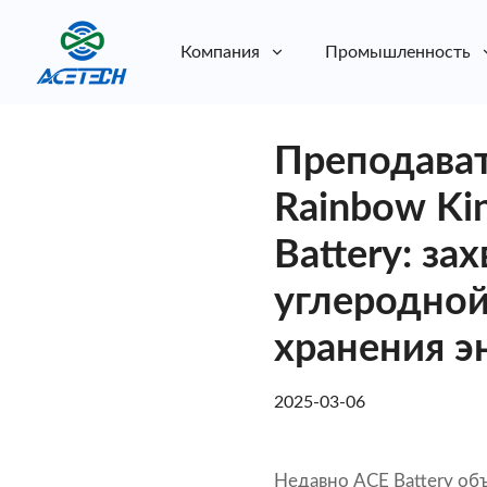
Компания
Промышленность
О нас
Преподават
О нас
Устойчивое развитие
Устойчивое развитие
Rainbow K
Battery: з
углеродной
хранения э
2025-03-06
Недавно ACE Battery об