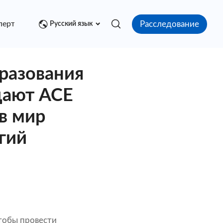
Расследование
перт
Медиа центр
Контакт
Русский язык
разования
щают ACE
в мир
гий
чтобы провести