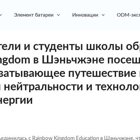
Элемент батареи
Инновации
ODM-экс
ели и студенты школы об
ingdom в Шэньчжэне посе
ахватывающее путешествие 
 нейтральности и техноло
нергии
ъединилась с Rainbow Kingdom Education в Шэньчжэне, 