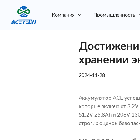
Компания
Промышленность
О нас
Достижение
О нас
Устойчивое развитие
Устойчивое развитие
хранении э
2024-11-28
Аккумулятор ACE успеш
которые включают 3.2V 
51.2V 25.8Ah и 208V 13
строгих оценок безопас