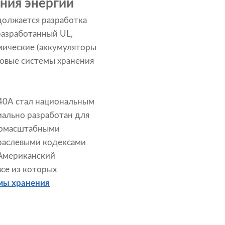
ния энергии
должается разработка
разработанный UL,
мические (аккумуляторы
ловые системы хранения
540A стал национальным
иально разработан для
пномасштабными
траслевыми кодексами
Американский
все из которых
мы хранения