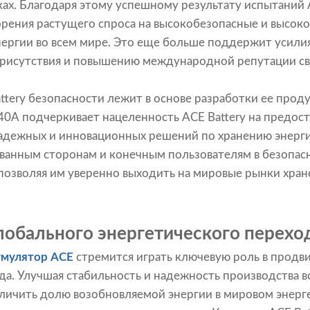
х. Благодаря этому успешному результату испытаний 
орения растущего спроса на высокобезопасные и высо
ергии во всем мире. Это еще больше поддержит усилия
присутствия и повышению международной репутации св
tery безопасности лежит в основе разработки ее прод
40A подчеркивает нацеленность ACE Battery на предос
адежных и инновационных решений по хранению энерги
ванным сторонам и конечным пользователям в безопасн
 позволяя им уверенно выходить на мировые рынки хран
обального энергетического перехо
умулятор ACE
стремится играть ключевую роль в продв
да. Улучшая стабильность и надежность производства 
личить долю возобновляемой энергии в мировом энерге