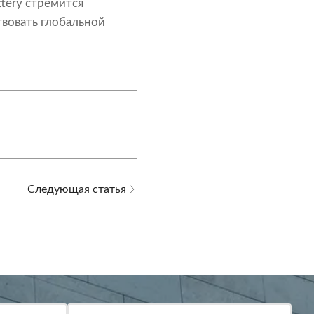
tery стремится
твовать глобальной
Следующая статья