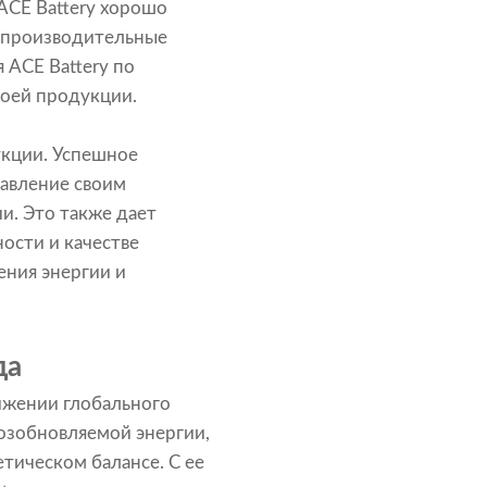
ACE Battery хорошо
копроизводительные
 ACE Battery по
оей продукции.
укции. Успешное
тавление своим
и. Это также дает
ости и качестве
ения энергии и
да
ижении глобального
возобновляемой энергии,
тическом балансе. С ее