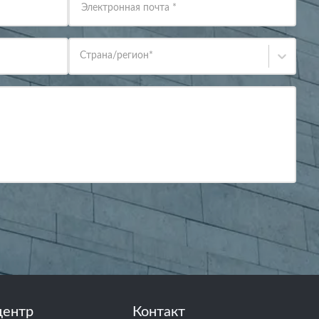
Электронная почта
*
Страна/регион
*
центр
Контакт