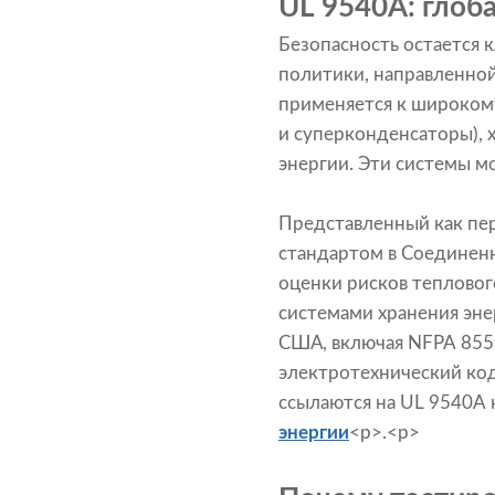
UL 9540A: глоб
Безопасность остается 
политики, направленной
применяется к широкому
и суперконденсаторы), 
энергии. Эти системы мо
Представленный как пер
стандартом в Соединенн
оценки рисков тепловог
системами хранения эне
США, включая NFPA 855
электротехнический код
ссылаются на UL 9540A 
энергии
<р>.<р>