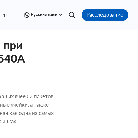
Расследование
перт
Медиа центр
Контакт
Русский язык
 при
9540A
рных ячеек и пакетов,
ные ячейки, а также
ан как одна из самых
рынках.