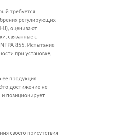
рый требуется
добрения регулирующих
HJ), оценивают
и, связанные с
к NFPA 855. Испытание
ности при установке,
о ее продукция
 Это достижение не
о и позиционирует
ния своего присутствия