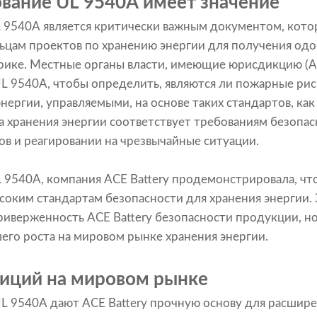
вание UL 9540A имеет значение
 9540A является критически важным документом, кото
льцам проектов по хранению энергии для получения о
рике. Местные органы власти, имеющие юрисдикцию (A
L 9540A, чтобы определить, являются ли пожарные риск
нергии, управляемыми, на основе таких стандартов, ка
ма хранения энергии соответствует требованиям безопас
в и реагировании на чрезвычайные ситуации.
 9540A, компания ACE Battery продемонстрировала, чт
соким стандартам безопасности для хранения энергии.
иверженность ACE Battery безопасности продукции, н
го роста на мировом рынке хранения энергии.
иций на мировом рынке
L 9540A дают ACE Battery прочную основу для расшире