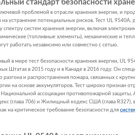
альный стандарт безопасности хране
ключевой проблемой в отрасли хранения энергии, и про
 на устранение потенциальных рисков. Тест UL 9540A, 
 спектру систем хранения энергии, включая электрохи
химические (топливные элементы), механические и теп
гут работать независимо или совместно с сетью.
вый в мире тест безопасности хранения энергии, UL 9
ых Штатах в 2015 году и в Канаде в 2016 году. Он спец
о разгона и распространения пожара, связанных с кру
ргии на основе аккумуляторов. Тест широко признан о
 Национальной ассоциации противопожарной защиты, 
екс (глава 706) и Жилищный кодекс США (глава R327), 
как на критическое требование безопасности для
систе