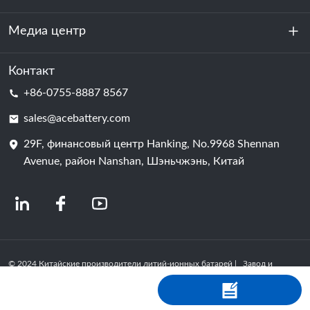
устойчивость
Медиа центр
Хранение энергии
Центр обработки данных и серверная комната
Контакт
Новости
+86-0755-8887 8567
Сила мотивации
Блог
sales@acebattery.com
29F, финансовый центр Hanking, No.9968 Shennan
Батарейная ячейка
Avenue, район Nanshan, Шэньчжэнь, Китай
© 2024 Китайские производители литий-ионных батарей | Завод и
компания по производству литиевых батарей | ACE Battery Powered by
Shopastro
политика конфиденциальности
粤ICP备2022150578号
-4