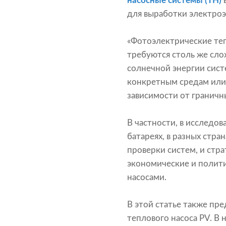
насосные системы (ТН)
для выработки электроэ
«Фотоэлектрические те
требуются столь же сл
солнечной энергии сис
конкретным средам или 
зависимости от граничн
В частности, в исследо
батареях, в разных стр
проверки систем, и стр
экономические и полит
насосами.
В этой статье также пр
теплового насоса PV. В