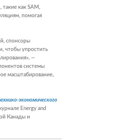
 такие как SAM,
уляциям, помогая
й, спонсоры
и, чтобы упростить
лирования», —
мпонентов системы
мое масштабирование,
ехнико-экономического
 журнале Energy and
ной Канады и