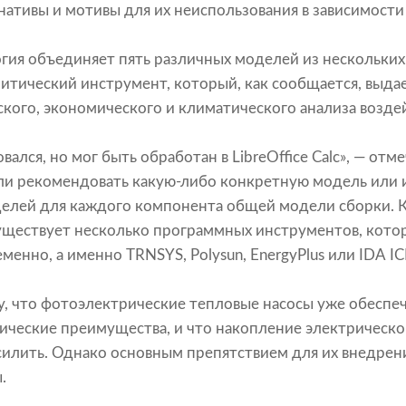
нативы и мотивы для их неиспользования в зависимости
гия объединяет пять различных моделей из нескольки
итический инструмент, который, как сообщается, выда
ского, экономического и климатического анализа возде
овался, но мог быть обработан в LibreOffice Calc», — от
ли рекомендовать какую-либо конкретную модель или и
елей для каждого компонента общей модели сборки. К
уществует несколько программных инструментов, кото
нно, а именно TRNSYS, Polysun, EnergyPlus или IDA IC
, что фотоэлектрические тепловые насосы уже обеспе
ические преимущества, и что накопление электрическо
илить. Однако основным препятствием для их внедрен
.