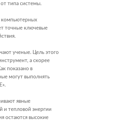
 от типа системы.
х компьютерных
ет точные ключевые
йствия.
мечают ученые. Цель этого
нструмент, а скорее
ак показано в
рые могут выполнять
E».
чивают явные
й и тепловой энергии
ия остаются высокие