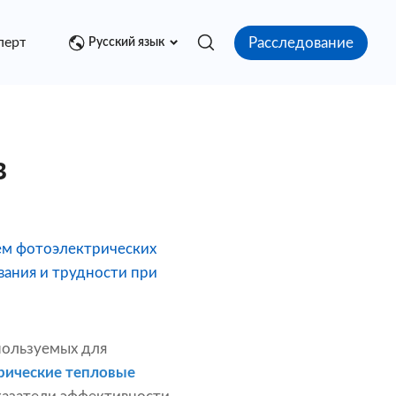
Расследование
перт
Медиа центр
Контакт
Русский язык
в
ем фотоэлектрических
вания и трудности при
пользуемых для
рические тепловые