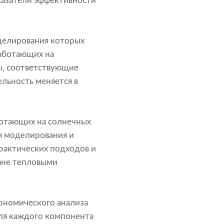
казатели эффективности
делирования которых
работающих на
ы, соответствующие
льность меняется в
ботающих на солнечных
ля моделирования и
практических подходов и
ане тепловыми
кономического анализа
для каждого компонента