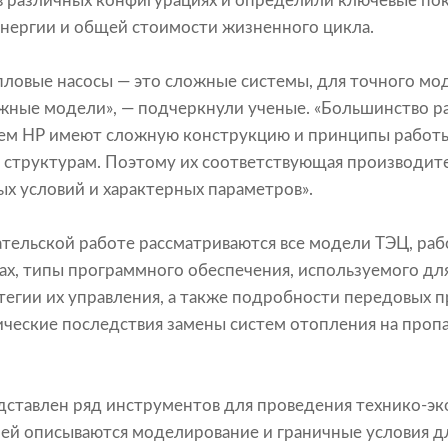
в различных конфигурациях и определили ключевые по
нергии и общей стоимости жизненного цикла.
пловые насосы — это сложные системы, для точного мо
ожные модели», — подчеркнули ученые. «Большинство 
тем HP имеют сложную конструкцию и принципы работ
структурам. Поэтому их соответствующая производите
ых условий и характерных параметров».
вательской работе рассматриваются все модели ТЭЦ, ра
анах, типы программного обеспечения, используемого д
атегии их управления, а также подробности передовых 
ические последствия замены систем отопления на проп
едставлен ряд инструментов для проведения технико-э
 ней описываются моделирование и граничные условия 