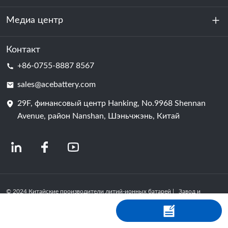
устойчивость
Медиа центр
Хранение энергии
Центр обработки данных и серверная комната
Контакт
Новости
+86-0755-8887 8567
Сила мотивации
Блог
sales@acebattery.com
29F, финансовый центр Hanking, No.9968 Shennan
Батарейная ячейка
Avenue, район Nanshan, Шэньчжэнь, Китай
© 2024 Китайские производители литий-ионных батарей | Завод и
компания по производству литиевых батарей | ACE Battery Powered by
Shopastro
политика конфиденциальности
粤ICP备2022150578号
-4