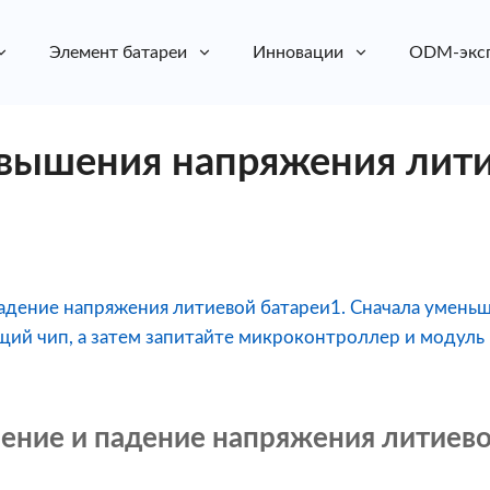
Элемент батареи
Инновации
ODM-экс
вышения напряжения лит
 падение напряжения литиевой батареи1. Сначала умен
щий чип, а затем запитайте микроконтроллер и модуль B
ышение и падение напряжения литиев