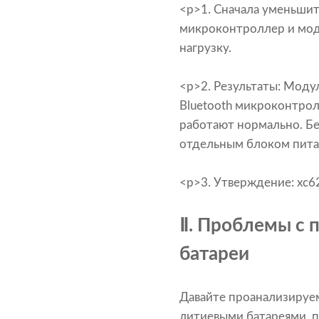
<р>1. Сначала уменьшит
микроконтроллер и моду
нагрузку.
<р>2. Результаты: Модул
Bluetooth микроконтрол
работают нормально. Б
отдельным блоком пита
<р>3. Утверждение: xc62
Ⅱ. Проблемы с
батареи
Давайте проанализируе
литиевыми батареями, 