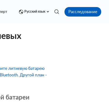
Расследование
перт
Медиа центр
Контакт
Русский язык
иевых
ьшите литиевую батарею
luetooth. Другой план -
ой батареи