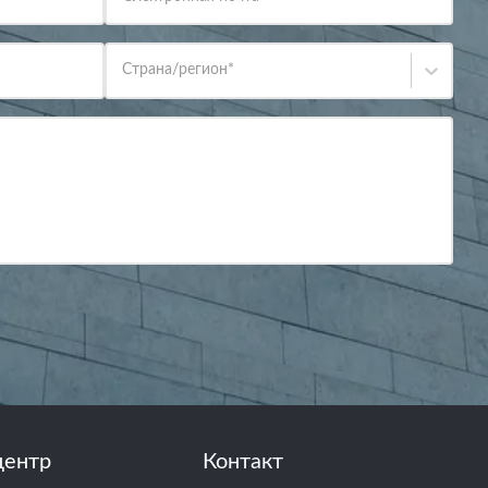
Страна/регион
*
центр
Контакт