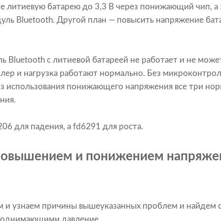
е литиевую батарею до 3,3 В через понижающий чип, а 
ль Bluetooth. Другой план — повысить напряжение бата
ь Bluetooth с литиевой батареей не работает и не може
лер и нагрузка работают нормально. Без микроконтрол
ез использования понижающего напряжения все три нор
ния.
06 для падения, а fd6291 для роста.
 повышением и понижением напряже
м и узнаем причины вышеуказанных проблем и найдем
поднимающими давление.