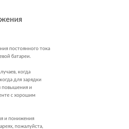
яжения
ния постоянного тока
вой батареи.
лучаев, когда
когда для зарядки
ы повышения и
енте с хорошим
я и понижения
ареях, пожалуйста,