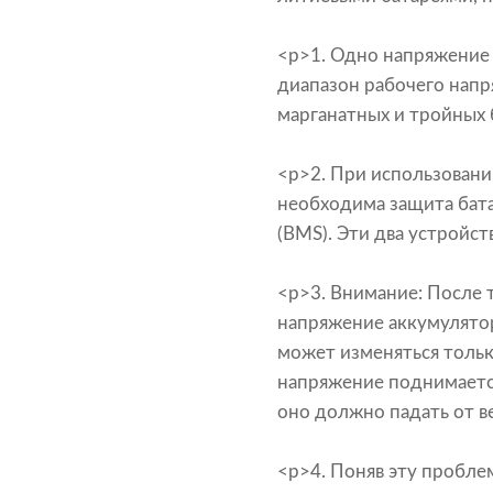
<р>1. Одно напряжение
диапазон рабочего напр
марганатных и тройных 
<р>2. При использовани
необходима защита бата
(BMS). Эти два устройс
<р>3. Внимание: После 
напряжение аккумулятор
может изменяться тольк
напряжение поднимается
оно должно падать от в
<р>4. Поняв эту пробле