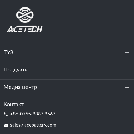
ТУЗ
Продукты
О нас
устойчивость
Медиа центр
Хранение энергии
Центр обработки данных и серверная комната
Контакт
Новости
+86-0755-8887 8567
Сила мотивации
Блог
sales@acebattery.com