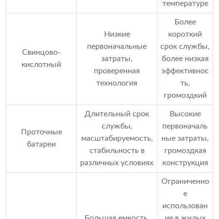
температуре
Более
Низкие
короткий
первоначальные
срок службы,
Свинцово-
затраты,
более низкая
кислотный
проверенная
эффективнос
технология
ть,
громоздкий
Длительный срок
Высокие
службы,
первоначаль
Проточные
масштабируемость,
ные затраты,
батареи
стабильность в
громоздкая
различных условиях
конструкция
Ограниченно
е
использован
Большая емкость,
ие в жилых