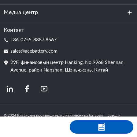
устойчивость
Медиа центр
Хранение энергии
Центр обработки данных и серверная комната
Контакт
Новости
+86-0755-8887 8567
Сила мотивации
Блог
sales@acebattery.com
29F, финансовый центр Hanking, No.9968 Shennan
Батарейная ячейка
Avenue, район Nanshan, Шэньчжэнь, Китай
© 2024 Китайские производители литий-ионных батарей | Завод и
компания по производству литиевых батарей | ACE Battery Powered by
Shopastro
политика конфиденциальности
粤ICP备2022150578号
-4