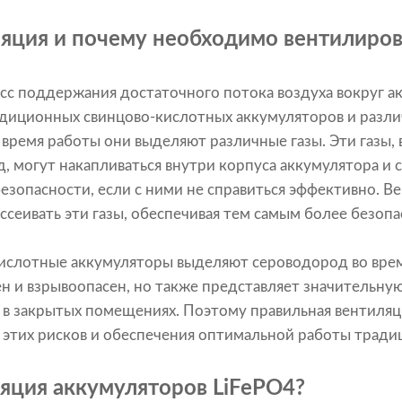
ляция и почему необходимо вентилиров
сс поддержания достаточного потока воздуха вокруг а
адиционных свинцово-кислотных аккумуляторов и разл
 время работы они выделяют различные газы. Эти газы, 
, могут накапливаться внутри корпуса аккумулятора и 
езопасности, если с ними не справиться эффективно. В
сеивать эти газы, обеспечивая тем самым более безопа
кислотные аккумуляторы выделяют сероводород во врем
ен и взрывоопасен, но также представляет значительную
о в закрытых помещениях. Поэтому правильная вентиля
 этих рисков и обеспечения оптимальной работы тради
яция аккумуляторов LiFePO4?