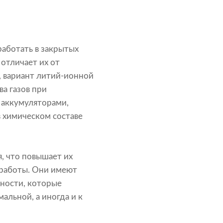
аботать в закрытых
отличает их от
, вариант литий-ионной
а газов при
 аккумуляторами,
в химическом составе
я, что повышает их
 работы. Они имеют
ности, которые
альной, а иногда и к