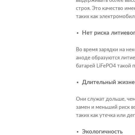
выдерживать более высо
строя. Это качество им
таких как электромоби
Нет риска литиево
Во время зарядки на не
аноде образуются литие
батарей LiFePO4 такой 
Длительный жизне
Они служат дольше, чем
замен и меньший риск в
таких как утечка или де
Экологичность