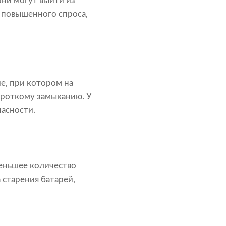
они могут выйти из
х повышенного спроса,
е, при котором на
ороткому замыканию. У
пасности.
меньшее количество
 старения батарей,