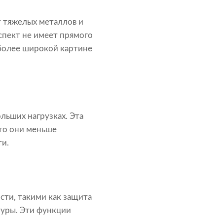
т тяжелых металлов и
спект не имеет прямого
 более широкой картине
ьших нагрузках. Эта
что они меньше
ти.
ти, такими как защита
туры. Эти функции