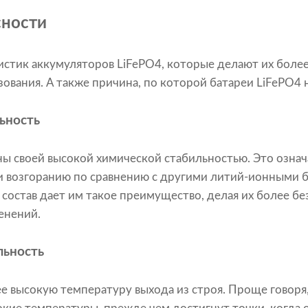
сности
истик аккумуляторов LiFePO4, которые делают их боле
ования. А также причина, по которой батареи LiFePO4
ьность
ны своей высокой химической стабильностью. Это означ
и возгоранию по сравнению с другими литий-ионными б
состав дает им такое преимущество, делая их более б
енений.
льность
е высокую температуру выхода из строя. Проще говоря,