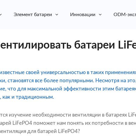
Элемент батареи
Инновации
ODM-экс
ентилировать батареи LiF
известные своей универсальностью в таких применениях
ки, становятся все более популярными. Несмотря на это
ие, что для максимальной эффективности этим батаре
 как и традиционным.
ется изучение необходимости вентиляции в батареях Li
тарей LiFePO4 поможет нам понять их потребности в ве
вентиляция для батарей LiFePO4?