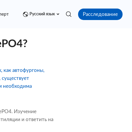
Расследование
перт
Медиа центр
Контакт
Русский язык
ePO4?
, как автофургоны,
, существует
ям необходима
FePO4. Изучение
нтиляции и ответить на