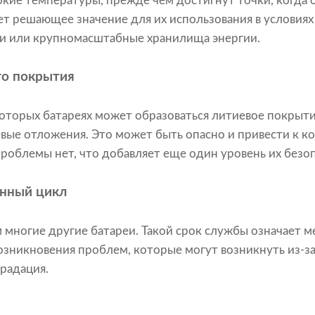
кие температуры, прежде чем достигнут точки, когда 
еет решающее значение для их использования в условия
ли или крупномасштабные хранилища энергии.
го покрытия
которых батареях может образоваться литиевое покрыти
вые отложения. Это может быть опасно и привести к к
проблемы нет, что добавляет еще один уровень их безо
нный цикл
 многие другие батареи. Такой срок службы означает 
озникновения проблем, которые могут возникнуть из-за
градация.