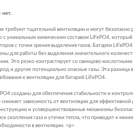
 нет.
е требуют тщательной вентиляции и могут безопасно р
о с уникальным химическим составом LiFePO4, который 
оров с точки зрения выделения газов. Батареи LiFePO4
ены для работы без выделения значительного количеств
ии. Это резко контрастирует со свинцово-кислотными
од и другие потенциально опасные газы. Эта разница 
ебования к вентиляции для батарей LiFePO4.
FePO4 созданы для обеспечения стабильности и контрол
 снижает зависимость от вентиляции для эффективной
нструкцию и усовершенствованные механизмы безопас
к скопления газа и утечки тепла, что приводит к миним
обходимости в вентиляции. <р>