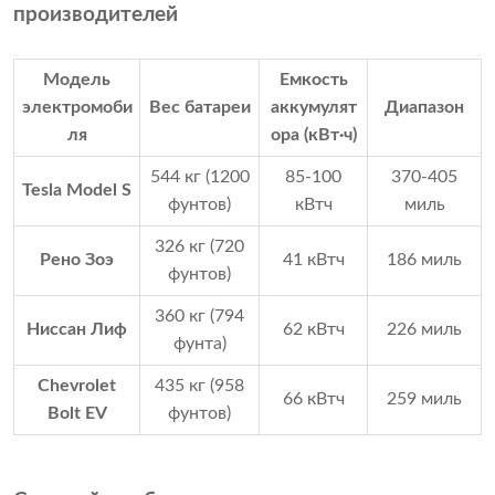
производителей
Модель
Емкость
электромоби
Вес батареи
аккумулят
Диапазон
ля
ора (кВт·ч)
544 кг (1200
85-100
370-405
Tesla Model S
фунтов)
кВтч
миль
326 кг (720
Рено Зоэ
41 кВтч
186 миль
фунтов)
360 кг (794
Ниссан Лиф
62 кВтч
226 миль
фунта)
Chevrolet
435 кг (958
66 кВтч
259 миль
Bolt EV
фунтов)