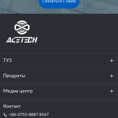
Связаться с нами
ТУЗ
Продукты
О нас
устойчивость
Медиа центр
Хранение энергии
Центр обработки данных и серверная комната
Контакт
Новости
+86-0755-8887 8567