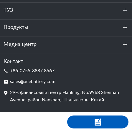
ТУЗ
Продукты
О нас
устойчивость
Медиа центр
Хранение энергии
Центр обработки данных и серверная комната
Контакт
Новости
+86-0755-8887 8567
Сила мотивации
Блог
sales@acebattery.com
29F, финансовый центр Hanking, No.9968 Shennan
Батарейная ячейка
Avenue, район Nanshan, Шэньчжэнь, Китай