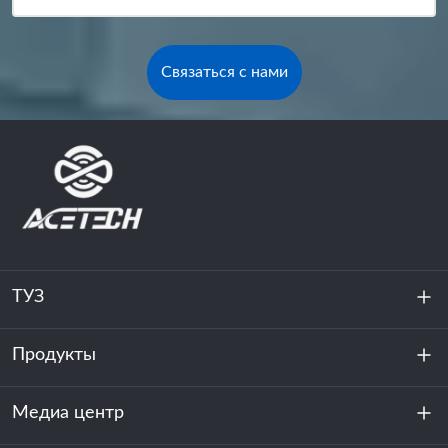
Связаться с нами
ТУЗ
Продукты
О нас
устойчивость
Медиа центр
Хранение энергии