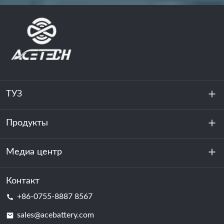
ТУЗ
Продукты
О нас
устойчивость
Медиа центр
Хранение энергии
Центр обработки данных и серверная комната
Контакт
Новости
+86-0755-8887 8567
Сила мотивации
Блог
sales@acebattery.com