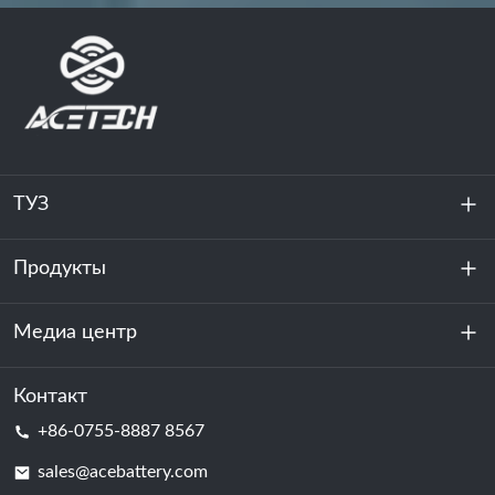
ТУЗ
Продукты
О нас
устойчивость
Медиа центр
Хранение энергии
Центр обработки данных и серверная комната
Контакт
Новости
+86-0755-8887 8567
Сила мотивации
Блог
sales@acebattery.com