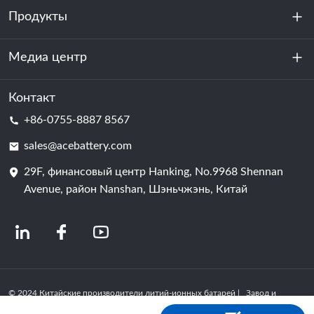
Продукты
О нас
устойчивость
Медиа центр
Хранение энергии
Центр обработки данных и серверная комната
Контакт
Новости
+86-0755-8887 8567
Сила мотивации
Блог
sales@acebattery.com
29F, финансовый центр Hanking, No.9968 Shennan
Батарейная ячейка
Avenue, район Nanshan, Шэньчжэнь, Китай
© 2024 Китайские производители литий-ионных батарей | Завод и
компания по производству литиевых батарей | ACE Battery Powered by