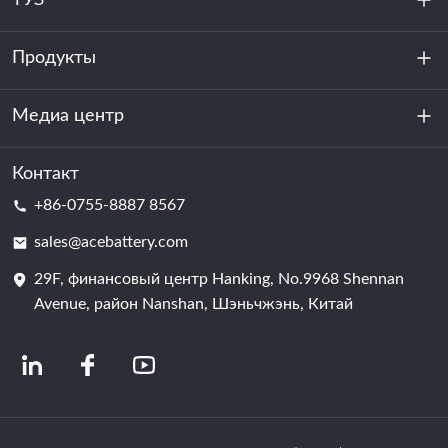
ТУЗ
Продукты
О нас
устойчивость
Медиа центр
Хранение энергии
Центр обработки данных и серверная комната
Контакт
Новости
+86-0755-8887 8567
Сила мотивации
Блог
sales@acebattery.com
29F, финансовый центр Hanking, No.9968 Shennan
Батарейная ячейка
Avenue, район Nanshan, Шэньчжэнь, Китай