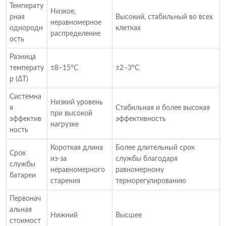
Температу
Низкое,
рная
Высокий, стабильный во всех
неравномерное
однородн
клетках
распределение
ость
Разница
температу
±8–15°C
±2–3°C
р (ΔT)
Системна
Низкий уровень
я
Стабильная и более высокая
при высокой
эффектив
эффективность
нагрузке
ность
Короткая длина
Более длительный срок
Срок
из-за
службы благодаря
службы
неравномерного
равномерному
батареи
старения
терморегулированию
Первонач
альная
Нижний
Высшее
стоимост