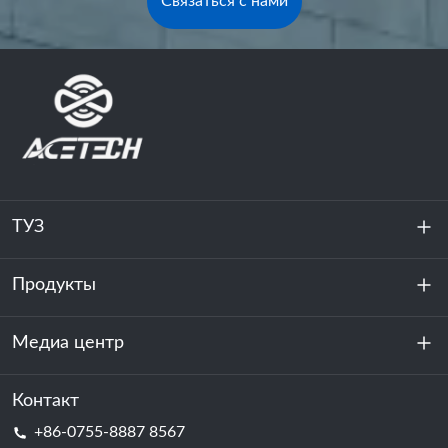
Связаться с нами
ТУЗ
Продукты
О нас
устойчивость
Медиа центр
Хранение энергии
Центр обработки данных и серверная комната
Контакт
Новости
+86-0755-8887 8567