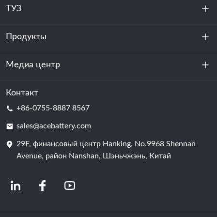
ТУЗ
Продукты
О нас
устойчивость
Медиа центр
Хранение энергии
Центр обработки данных и серверная комната
Контакт
Новости
+86-0755-8887 8567
Сила мотивации
Блог
sales@acebattery.com
29F, финансовый центр Hanking, No.9968 Shennan
Батарейная ячейка
Avenue, район Nanshan, Шэньчжэнь, Китай