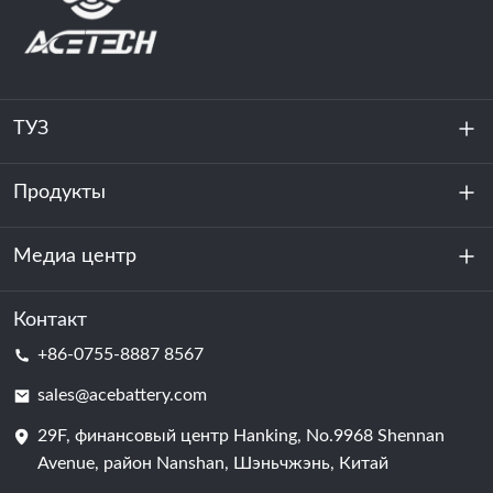
ТУЗ
Продукты
О нас
устойчивость
Медиа центр
Хранение энергии
Центр обработки данных и серверная комната
Контакт
Новости
+86-0755-8887 8567
Сила мотивации
Блог
sales@acebattery.com
29F, финансовый центр Hanking, No.9968 Shennan
Батарейная ячейка
Avenue, район Nanshan, Шэньчжэнь, Китай