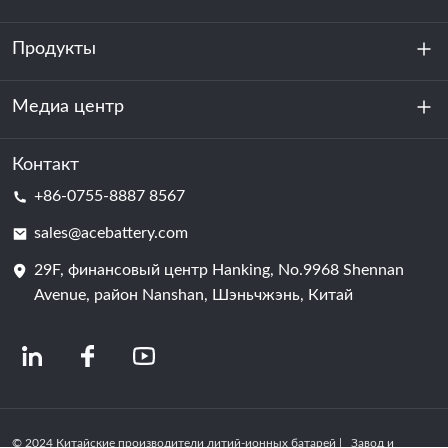
Продукты
О нас
устойчивость
Медиа центр
Хранение энергии
Центр обработки данных и серверная комната
Контакт
Новости
+86-0755-8887 8567
Сила мотивации
Блог
sales@acebattery.com
29F, финансовый центр Hanking, No.9968 Shennan
Батарейная ячейка
Avenue, район Nanshan, Шэньчжэнь, Китай
© 2024 Китайские производители литий-ионных батарей | Завод и