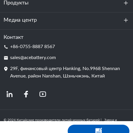
Продукты
О нас
устойчивость
Медиа центр
Хранение энергии
Центр обработки данных и серверная комната
Контакт
Новости
+86-0755-8887 8567
Сила мотивации
Блог
sales@acebattery.com
29F, финансовый центр Hanking, No.9968 Shennan
Батарейная ячейка
Avenue, район Nanshan, Шэньчжэнь, Китай
© 2024 Китайские производители литий-ионных батарей | Завод и
компания по производству литиевых батарей | ACE Battery Powered by
Shopastro
политика конфиденциальности
粤ICP备2022150578号
-4