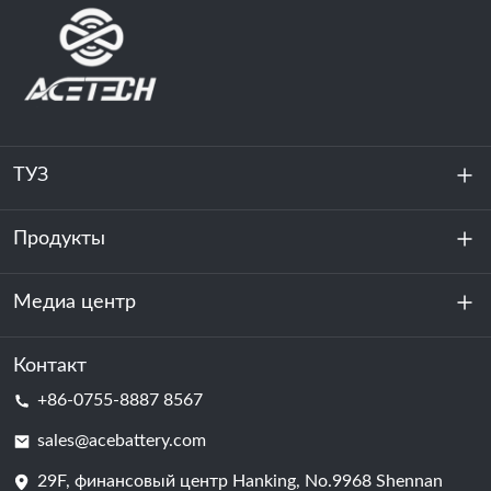
ТУЗ
Продукты
О нас
устойчивость
Медиа центр
Хранение энергии
Центр обработки данных и серверная комната
Контакт
Новости
+86-0755-8887 8567
Сила мотивации
Блог
sales@acebattery.com
29F, финансовый центр Hanking, No.9968 Shennan
Батарейная ячейка