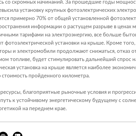
ась со скромных начинаний. За прошедшие годы мощно
евысила установку крупных фотоэлектрических электро
ится примерно 70% от общей установленной фотоэлек
пространения информации о растущем разрыве в ценах 
ничными тарифами на электроэнергию, все больше быт
т фотоэлектрической установки на крыше. Кроме того,
оры и электромобили продолжают снижаться, отказ от
ом топливе, будет стимулировать дальнейший спрос н
еская установка на крыше является наиболее экономич
ю стоимость пройденного километра.
 ресурсы, благоприятные рыночные условия и прогресс
путь к устойчивому энергетическому будущему с солн
гетикой на переднем крае.