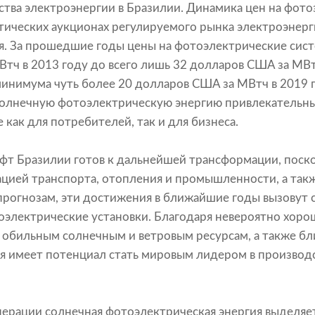
тва электроэнергии в Бразилии. Динамика цен на фот
тических аукционах регулируемого рынка электроэнер
. За прошедшие годы цены на фотоэлектрические сист
тч в 2013 году до всего лишь 32 долларов США за МВтч
инимума чуть более 20 долларов США за МВтч в 2019 г
солнечную фотоэлектрическую энергию привлекательн
как для потребителей, так и для бизнеса.
т Бразилии готов к дальнейшей трансформации, поско
ацией транспорта, отопления и промышленности, а так
прогнозам, эти достижения в ближайшие годы вызовут 
электрические установки. Благодаря невероятно хор
 обильным солнечным и ветровым ресурсам, а также бл
я имеет потенциал стать мировым лидером в производ
ерации солнечная фотоэлектрическая энергия выделяет