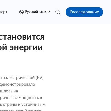
Расследование
перт
Медиа центр
Контакт
Русский язык
становится
ой энергии
тоэлектрической (PV)
родемонстрировало
ишлось на
трическая мощность в
ь страны к устойчивым