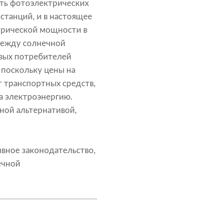
сть фотоэлектрических
станций, и в настоящее
трической мощности в
между солнечной
овых потребителей
 поскольку цены на
 транспортных средств,
а электроэнергию.
ной альтернативой,
ивное законодательство,
ечной