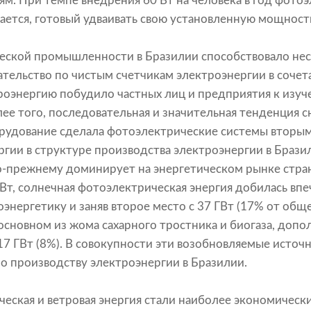
м. При темпе внедрения 60 Вт на человека в год фото
ается, готовый удваивать свою установленную мощность
еской промышленности в Бразилии способствовало нес
тельство по чистым счетчикам электроэнергии в сочет
роэнергию побудило частных лиц и предприятия к изуч
лее того, последовательная и значительная тенденция с
рудование сделала фотоэлектрические системы вторым
гии в структуре производства электроэнергии в Бразил
о-прежнему доминирует на энергетическом рынке стра
т, солнечная фотоэлектрическая энергия добилась впе
оэнергетику и заняв второе место с 37 ГВт (17% от общ
 основном из жома сахарного тростника и биогаза, доп
17 ГВт (8%). В совокупности эти возобновляемые источ
 производству электроэнергии в Бразилии.
еская и ветровая энергия стали наиболее экономичес