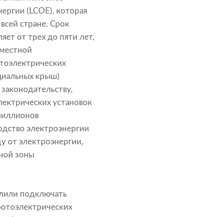
ергии (LCOE), которая
всей стране. Срок
ет от трех до пяти лет,
 местной
тоэлектрических
циальных крыш)
 законодательству,
лектрических установок
 миллионов
одство электроэнергии
у от электроэнергии,
ной зоны
волили подключать
фотоэлектрических