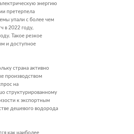
оэлектрическую энергию
гии претерпела
емы упали с более чем
 в 2022 году,
оду. Такое резкое
ым и доступное
льку страна активно
же производством
спрос на
ошо структурированному
изости к экспортным
стве дешевого водорода
ся как наиболее