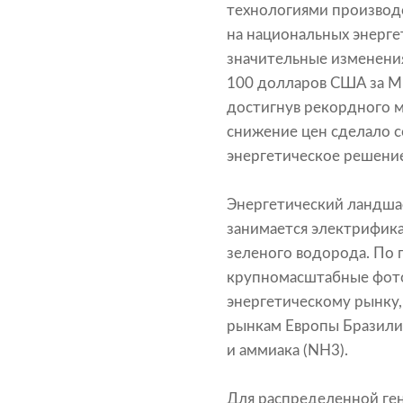
технологиями производс
на национальных энерге
значительные изменения
100 долларов США за МВ
достигнув рекордного м
снижение цен сделало 
энергетическое решение 
Энергетический ландшаф
занимается электрифик
зеленого водорода. По 
крупномасштабные фото
энергетическому рынку,
рынкам Европы Бразили
и аммиака (NH3).
Для распределенной ген