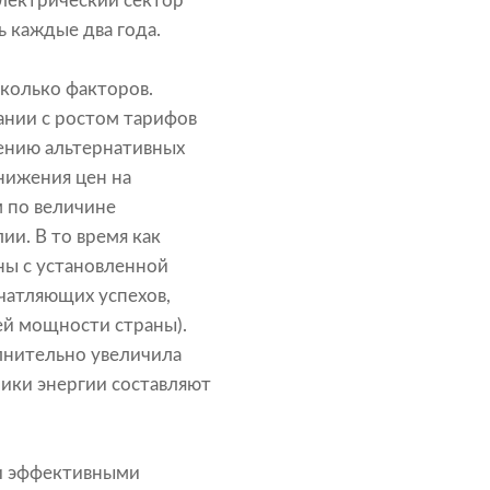
электрический сектор
 каждые два года.
колько факторов.
ании с ростом тарифов
ению альтернативных
нижения цен на
 по величине
ии. В то время как
ны с установленной
чатляющих успехов,
ей мощности страны).
олнительно увеличила
ники энергии составляют
ки эффективными