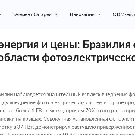
Элемент батареи
Инновации
ODM-экс
энергия и цены: Бразилия 
области фотоэлектрическ
зилии наблюдается значительный всплеск внедрения фо
 году внедрение фотоэлектрических систем в стране п
та - более 1 ГВт в месяц, причем 70% этого роста пр
новки на крышах. Совокупная установленная фотоэлек
етку в 37 ГВт, демонстрируя растущую приверженност