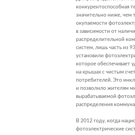
конкурентоспособная те
значительно ниже, чем 
окупаемости фотоэлектр
в зависимости от налич
распределительной ком
систем, лишь часть из 
установили фотоэлектри
которое обеспечивает у
на крышах с чистым сче
потребителей. Это инк
и позволило жителям мн
вырабатываемой фотоэл
распределения коммунал
В 2012 году, когда нац
фотоэлектрические сис