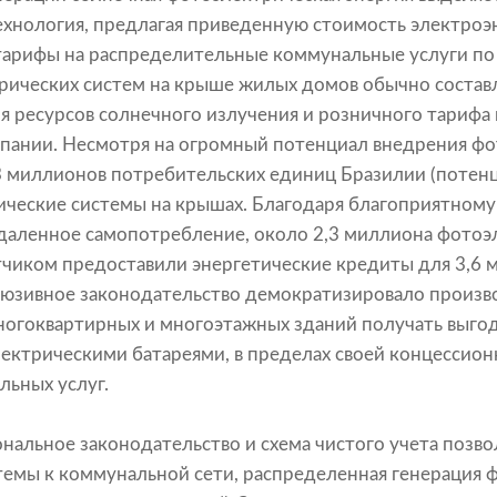
хнология, предлагая приведенную стоимость электроэн
тарифы на распределительные коммунальные услуги по 
ических систем на крыше жилых домов обычно составля
ия ресурсов солнечного излучения и розничного тарифа
пании. Несмотря на огромный потенциал внедрения фо
93 миллионов потребительских единиц Бразилии (потен
ческие системы на крышах. Благодаря благоприятному
даленное самопотребление, около 2,3 миллиона фотоэ
тчиком предоставили энергетические кредиты для 3,6
люзивное законодательство демократизировало произв
огоквартирных и многоэтажных зданий получать выгод
ектрическими батареями, в пределах своей концессион
ьных услуг.
иональное законодательство и схема чистого учета поз
темы к коммунальной сети, распределенная генерация 