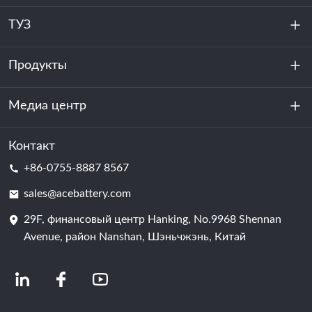
ТУЗ
Продукты
О нас
устойчивость
Медиа центр
Хранение энергии
Центр обработки данных и серверная комната
Контакт
Новости
+86-0755-8887 8567
Сила мотивации
Блог
sales@acebattery.com
29F, финансовый центр Hanking, No.9968 Shennan
Батарейная ячейка
Avenue, район Nanshan, Шэньчжэнь, Китай