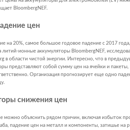
ет цены на аккумуляторы для электромобилей (EV) ниж
бщает BloombergNEF.
адение цен
ие на 20%, самое большое годовое падение с 2017 года
а литий-ионные аккумуляторы BloombergNEF, исследов
g в области чистой энергии. Интересно, что в предыд
фры представляют собой сумму цен на ячейки и пакеты,
ветственно. Организация прогнозирует еще одно паде
у.
оры снижения цен
е можно объяснить рядом причин, включая избыток про
аба, падение цен на металл и компоненты, затишье на