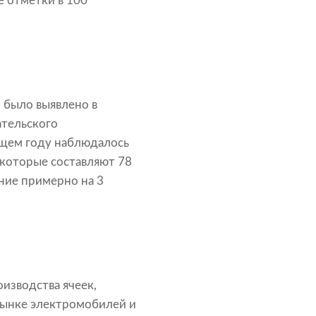
е отметки в 100
, было выявлено в
ательского
ущем году наблюдалось
 которые составляют 78
ние примерно на 3
изводства ячеек,
 рынке электромобилей и