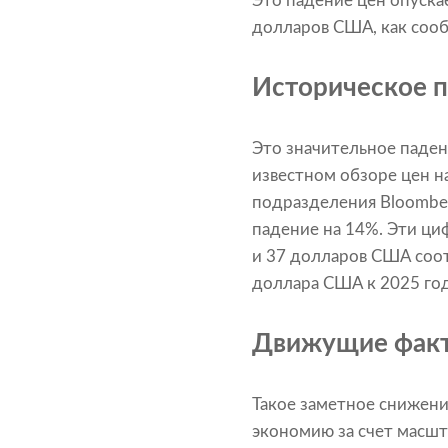
Это падение цен опуска
долларов США, как соо
Историческое п
Это значительное паден
известном обзоре цен н
подразделения Bloomber
падение на 14%. Эти ци
и 37 долларов США соот
доллара США к 2025 год
Движущие факт
Такое заметное снижени
экономию за счет масшт