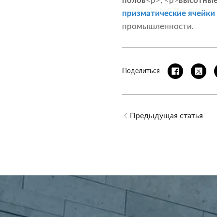
полов
<р>, <р>
высотные
призматические ячейки
промышленности.
Поделиться
Предыдущая статья