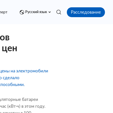
Расследование
перт
Медиа центр
Контакт
Русский язык
ов
 цен
 цены на электромобили
о сделало
способными.
уляторные батареи
с (кВт·ч) в этом году.