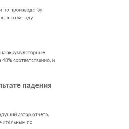
и по производству
ы в этом году.
 на аккумуляторные
и 48% соответственно, и
льтате падения
едущий автор отчета,
ачительным по