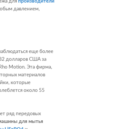
аржа для
производители
собым давлением,
 наблюдаться еще более
 82 долларов США за
Rho Motion. Эта фирма,
яторных материалов
ейки, которые
олеблется около 55
ет ряд передовых
машины для мытья