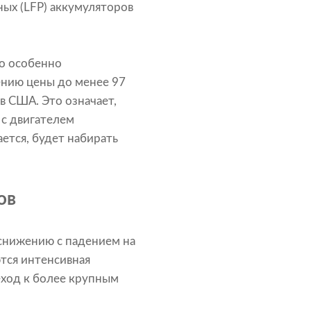
ых (LFP) аккумуляторов
ло особенно
ению цены до менее 97
в США. Это означает,
с двигателем
ается, будет набирать
ов
снижению с падением на
тся интенсивная
еход к более крупным