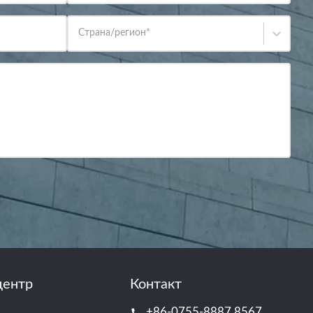
Страна/регион
*
центр
Контакт
+86-0755-8887 8567