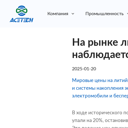
Компания
Промышленность
О нас
На рынке л
О нас
Устойчивое развитие
Устойчивое развитие
наблюдаетс
2025-01-20
Мировые цены на литий-
и системы накопления э
электромобили и беспе
В ходе исторического 
упали на 20%, остановив