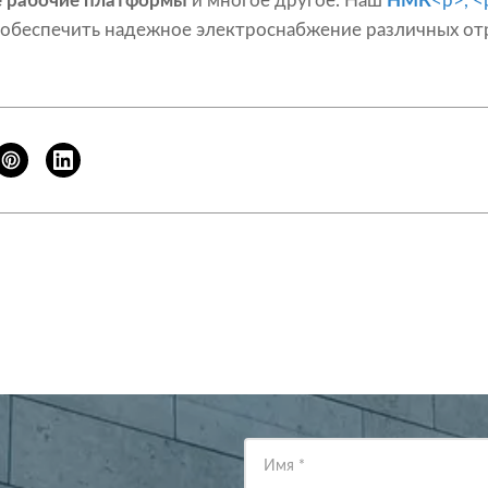
 рабочие платформы
и многое другое. Наш
НМК
<р>, <
обеспечить надежное электроснабжение различных от
Имя
*