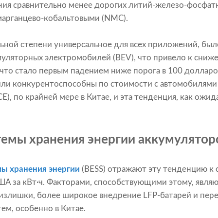
ния сравнительно менее дорогих литий-железо-фосфатн
марганцево-кобальтовыми (NMC).
льной степени универсальное для всех приложений, бы
уляторных электромобилей (BEV), что привело к сниж
 что стало первым падением ниже порога в 100 долларо
или конкурентоспособны по стоимости с автомобилями 
CE), по крайней мере в Китае, и эта тенденция, как ожид
темы хранения энергии аккумулятор
ы хранения энергии
(BESS) отражают эту тенденцию к 
А за кВт·ч. Факторами, способствующими этому, являю
излишки, более широкое внедрение LFP-батарей и пер
ем, особенно в Китае.