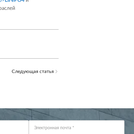
р>
LiFePO4
и
раслей
Следующая статья
Электронная почта
*