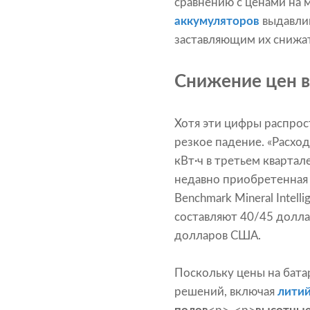
сравнению с ценами на м
аккумуляторов
выдавлив
заставляющим их снижат
Снижение цен в
Хотя эти цифры распрос
резкое падение. «Расхо
кВт·ч в третьем квартал
недавно приобретенная
Benchmark Mineral Intel
составляют 40/45 долла
долларов США.
Поскольку цены на бат
решений, включая
литий