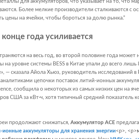
еталлы для аккумуляторов, что указывает на то, что м
аются. Более мелкие производители сталкиваются с о
ь цены на ячейки, чтобы бороться за долю рынка.”
 конце года усиливается
траняются на весь год, во второй половине года может
ды на уровне системы BESS в Китае упали до всего лишь
е», — сказала Айола Хьюз, руководитель исследований в 
 аналитиками цепочки поставок литий-ионных аккумул
ligence, сообщила о некоторых из самых низких цен на яч
ров США за кВт·ч, хотя типичный средний показатель к
ареи продолжают снижаться,
Аккумулятор ACE
предлага
-ионные аккумуляторы для хранения энергии
<р>, <р>