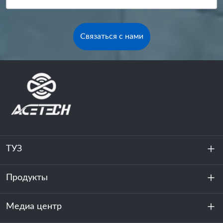
Связаться с нами
ТУЗ
Продукты
О нас
устойчивость
Медиа центр
Хранение энергии