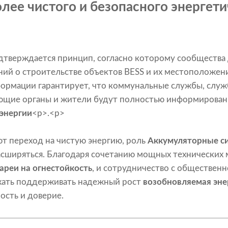
лее чистого и безопасного энергет
одтверждается принцип, согласно которому сообщества
ний о строительстве объектов BESS и их местоположен
формации гарантирует, что коммунальные службы, слу
ующие органы и жители будут полностью информирова
 энергии
<р>.<р>
т переход на чистую энергию, роль
Аккумуляторные с
асширяться. Благодаря сочетанию мощных технических 
ареи на огнестойкость
, и сотрудничество с обществен
жать поддерживать надежный рост
возобновляемая эне
ость и доверие.