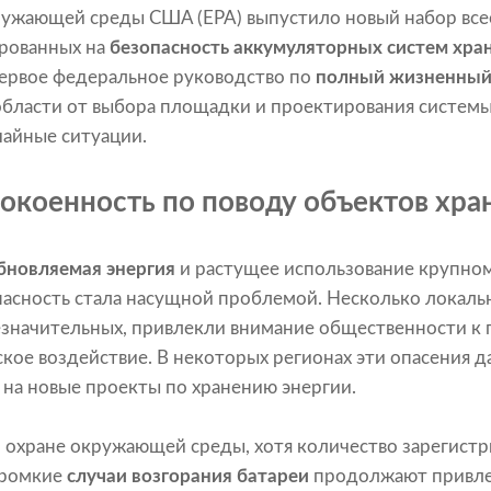
кружающей среды США (EPA) выпустило новый набор в
рованных на
безопасность аккумуляторных систем хран
первое федеральное руководство по
полный жизненный
области от выбора площадки и проектирования систем
чайные ситуации.
окоенность по поводу объектов хра
бновляемая энергия
и растущее использование крупн
опасность стала насущной проблемой. Несколько локал
незначительных, привлекли внимание общественности к
кое воздействие. В некоторых регионах эти опасения д
на новые проекты по хранению энергии.
 охране окружающей среды, хотя количество зарегистр
 громкие
случаи возгорания батареи
продолжают привле