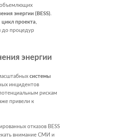
сеобъемлющих
ения энергии (BESS)
.
 цикл проекта
,
ы до процедур
нения энергии
омасштабных
системы
ьных инцидентов
 потенциальным рискам
аже привели к
ированных отказов BESS
кать внимание СМИ и