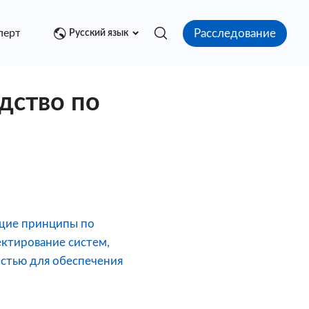
Расследование
перт
Медиа центр
Контакт
Русский язык
дство по
щие принципы по
ектирование систем,
остью для обеспечения