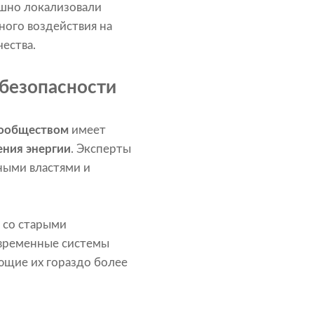
ешно локализовали
ого воздействия на
ества.
 безопасности
сообществом
имеет
ния энергии
. Эксперты
ными властями и
 со старыми
овременные системы
ющие их гораздо более