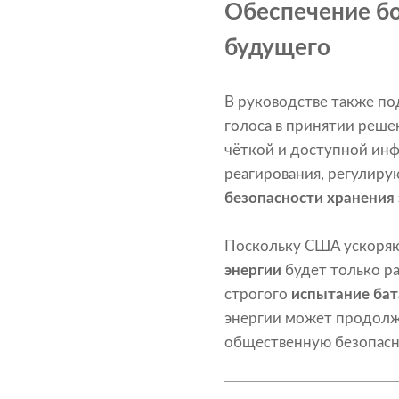
Обеспечение бо
будущего
В руководстве также п
голоса в принятии реше
чёткой и доступной ин
реагирования, регулир
безопасности хранения
Поскольку США ускоряю
энергии
будет только р
строгого
испытание бат
энергии может продол
общественную безопасн