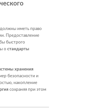
ического
 должны иметь право
ии. Предоставление
жбы быстрого
ны о
стандарты
истемы хранения
мер безопасности и
ностью, накопление
ргия
сохраняя при этом