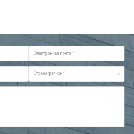
Электронная почта
*
Страна/регион
*