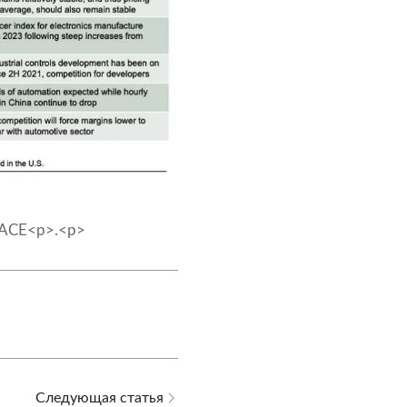
 ACE
<р>.<р>
Следующая статья