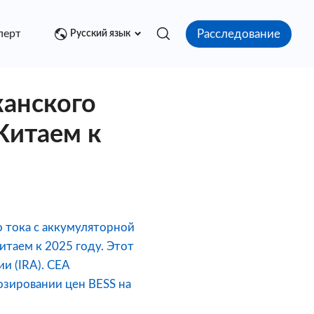
Расследование
перт
Медиа центр
Контакт
Русский язык
канского
Китаем к
о тока с аккумуляторной
итаем к 2025 году. Этот
и (IRA). CEA
озировании цен BESS на