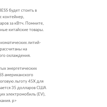
ESS будет стоить в
: контейнер,
аров за кВтч. Помните,
ьные китайские товары.
ризматических литий-
рассчитаны на
ого охлаждения.
тых энергетических
SS американского
логовую льготу 45X для
вается 35 долларов США
их электромобиль (EV),
ания. р>