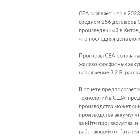
CEA заявляет, что в 20
среднем 256 долларов С
произведенный в Китае 
что последняя цена вкл
Прогнозы CEA основаны 
железо-фосфатных аккум
напряжение 3,2 В, расс
В отчете предполагаетс
технологий в США, пред
производства может сни
производства аккумуля
за кВтч производства, 
работающий от батареи