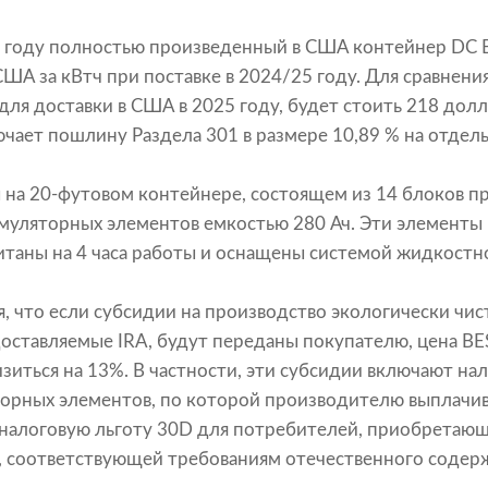
23 году полностью произведенный в США контейнер DC B
ША за кВтч при поставке в 2024/25 году. Для сравнения
для доставки в США в 2025 году, будет стоить 218 долл
ючает пошлину Раздела 301 в размере 10,89 % на отдел
на 20-футовом контейнере, состоящем из 14 блоков п
уляторных элементов емкостью 280 Ач. Эти элементы 
читаны на 4 часа работы и оснащены системой жидкостн
я, что если субсидии на производство экологически чис
оставляемые IRA, будут переданы покупателю, цена BE
зиться на 13%. В частности, эти субсидии включают на
торных элементов, по которой производителю выплачи
и налоговую льготу 30D для потребителей, приобретающ
, соответствующей требованиям отечественного содерж