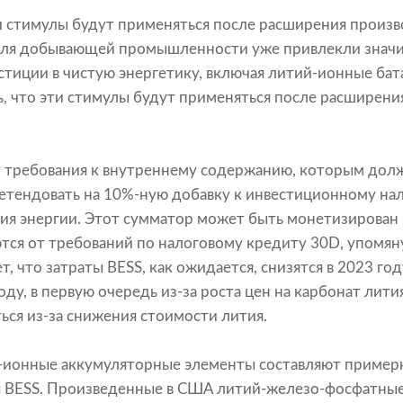
и стимулы будут применяться после расширения произв
ы для добывающей промышленности уже привлекли знач
тиции в чистую энергетику, включая литий-ионные бат
, что эти стимулы будут применяться после расширени
т требования к внутреннему содержанию, которым дол
етендовать на 10%-ную добавку к инвестиционному нал
ия энергии. Этот сумматор может быть монетизирован 
тся от требований по налоговому кредиту 30D, упомян
 что затраты BESS, как ожидается, снизятся в 2023 год
ду, в первую очередь из-за роста цен на карбонат лит
ся из-за снижения стоимости лития.
ий-ионные аккумуляторные элементы составляют пример
 BESS. Произведенные в США литий-железо-фосфатные 