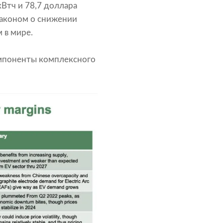
кВтч и 78,7 доллара
Законом о снижении
 в мире.
омпоненты комплексного