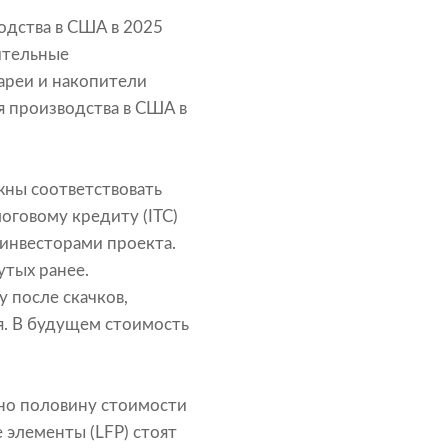
одства в США в 2025
ительные
ареи и накопители
я производства в США в
жны соответствовать
оговому кредиту (ITC)
инвесторами проекта.
утых ранее.
у после скачков,
ия. В будущем стоимость
но половину стоимости
элементы (LFP) стоят