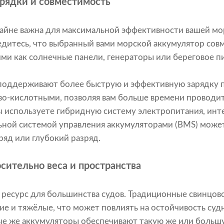
рядки и совместимость
райне важна для максимальной эффективности вашей м
едитесь, что выбранный вами морской аккумулятор сов
ими как солнечные панели, генераторы или береговое п
поддерживают более быструю и эффективную зарядку п
о-кислотными, позволяя вам больше времени проводит
вы используете гибридную систему электропитания, инт
льной системой управления аккумуляторами (BMS) може
ряд или глубокий разряд.
сительно веса и пространства
 ресурс для большинства судов. Традиционные свинцов
е и тяжёлые, что может повлиять на остойчивость суд
е же аккумуляторы обеспечивают такую ​​же или больш