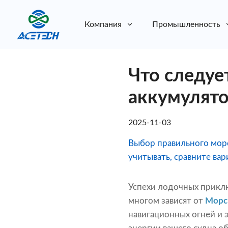
Компания
Промышленность
О нас
Что следуе
О нас
Устойчивое развитие
Устойчивое развитие
аккумулято
2025-11-03
Выбор правильного морс
учитывать, сравните ва
Успехи лодочных приклю
многом зависят от
Морс
навигационных огней и 