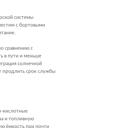
орской системы
местим с бортовыми
итание.
о сравнению с
ь в пути и меньше
еграция солнечной
т продлить срок службы
о-кислотные
на и топливную
ую ёмкость при почти