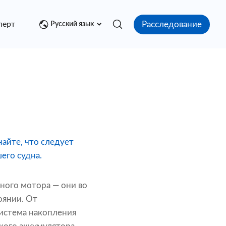
Расследование
перт
Медиа центр
Контакт
Русский язык
айте, что следует
его судна.
ного мотора — они во
оянии. От
система накопления