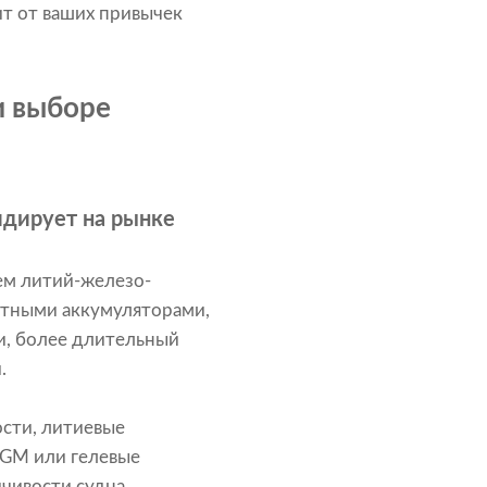
т от ваших привычек
и выборе
идирует на рынке
ем литий-железо-
отными аккумуляторами,
и, более длительный
.
сти, литиевые
AGM или гелевые
чивости судна.