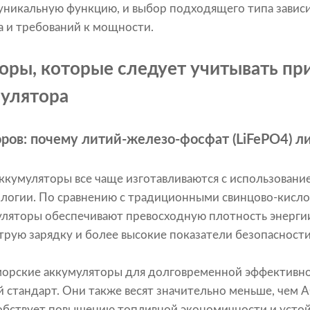
уникальную функцию, и выбор подходящего типа зависи
а и требований к мощности.
ры, которые следует учитывать пр
мулятора
ров: почему литий-железо-фосфат (LiFePO4) л
кумуляторы все чаще изготавливаются с использовани
логии. По сравнению с традиционными свинцово-кисл
уляторы обеспечивают превосходную плотность энерги
трую зарядку и более высокие показатели безопасности
морские аккумуляторы для долговременной эффективно
 стандарт. Они также весят значительно меньше, чем 
обствует повышению топливной экономичности и устой