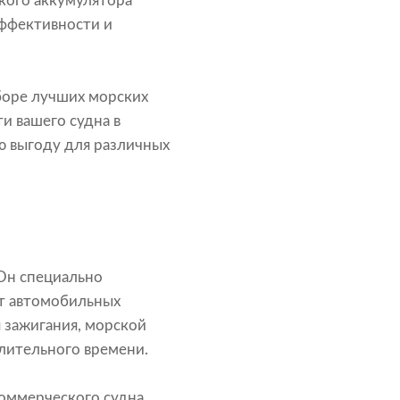
ского аккумулятора
эффективности и
боре лучших морских
и вашего судна в
ю выгоду для различных
Он специально
от автомобильных
 зажигания, морской
лительного времени.
коммерческого судна,