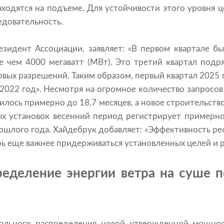
ходятся на подъеме. Для устойчивости этого уровня 
едовательность.
езидент Ассоциации, заявляет: «В первом квартале б
е чем 4000 мегаватт (МВт). Это третий квартал подр
овых разрешений. Таким образом, первый квартал 2025 
 2022 год». Несмотря на огромное количество запросов
илось примерно до 18,7 месяцев, а новое строительство
х установок весенний период регистрирует примерно
ошлого года. Хайдебрук добавляет: «Эффективность ре
ерь еще важнее придерживаться установленных целей и 
ределение энергии ветра на суше 
нального распределения новой утвержденной мощно