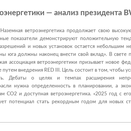
оэнергетики — анализ президента 
«Наземная ветроэнергетика продолжает свою высоку
ажные показатели демонстрируют положительную тен
азрешений и новых установок остается небольшим н
оны юга должны наконец внести свой вклад». В свете 
кая ассоциация ветроэнергетики призывает новое фед
путем внедрения RED III. Цель состоит в том, чтобы у
сть. Дебаты о целях и темпах расширения непр
расли нужна определенность в планировании, а эко
ам CO2 и доступная ветроэнергетика. «2025 год с е
ует потенциал стать рекордным годом для новых ст