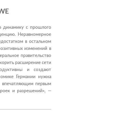
BWE
ю динамику с прошлого
денцию. Неравномерное
едостатком в остальном
позитивных изменений в
еральное правительство
скорить расширение сети
одуктивны и создают
номике Германии нужна
го впечатляющим первым
роек и разрешений», —