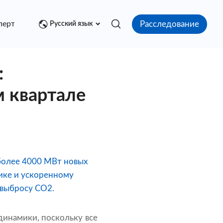
Расследование
перт
Медиа центр
Контакт
Русский язык
:
м квартале
более 4000 МВт новых
ике и ускоренному
 выбросу CO2.
динамики, поскольку все