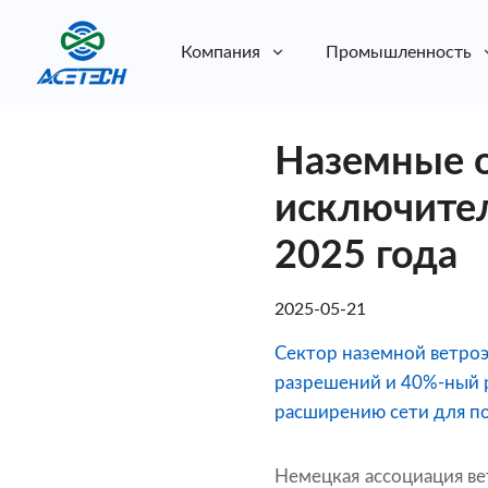
Компания
Промышленность
О нас
Наземные о
О нас
Устойчивое развитие
Устойчивое развитие
исключител
2025 года
2025-05-21
Сектор наземной ветроэ
разрешений и 40%-ный р
расширению сети для п
Немецкая ассоциация ве