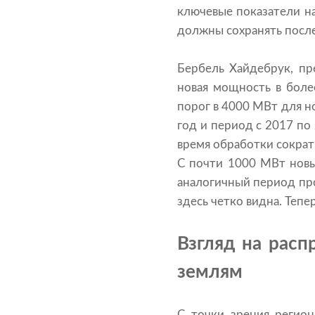
ключевые показатели на
должны сохранять посл
Бербель Хайдебрук, пр
новая мощность в боле
порог в 4000 МВт для н
год и период с 2017 по
время обработки сократ
С почти 1000 МВт новы
аналогичный период пр
здесь четко видна. Теп
Взгляд на расп
землям
С точки зрения регио