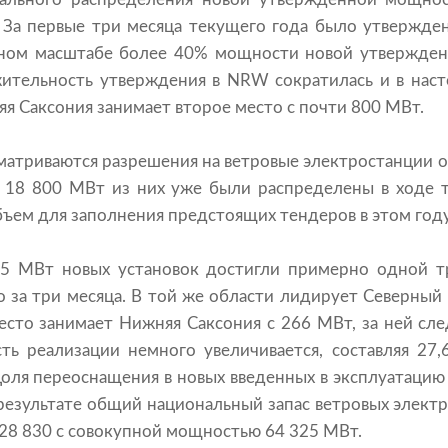
 За первые три месяца текущего года было утвержде
ьном масштабе более 40% мощности новой утвержден
ительность утверждения в NRW сократилась и в наст
яя Саксония занимает второе место с почти 800 МВт.
сматриваются разрешения на ветровые электростанции
18 800 МВт из них уже были распределены в ходе т
ъем для заполнения предстоящих тендеров в этом году
5 МВт новых установок достигли примерно одной т
 за три месяца. В той же области лидирует Северный
есто занимает Нижняя Саксония с 266 МВт, за ней сле
ь реализации немного увеличивается, составляя 27,
Доля переоснащения в новых введенных в эксплуатацию
 результате общий национальный запас ветровых элект
 28 830 с совокупной мощностью 64 325 МВт.