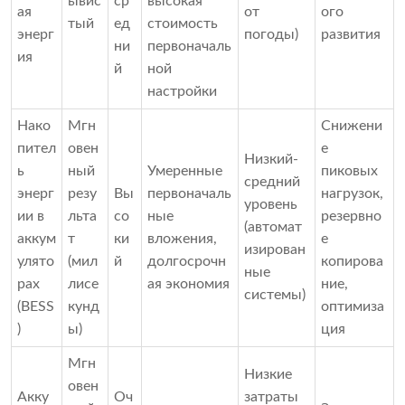
ывис
ср
высокая
ая
от
ого
тый
ед
стоимость
энерг
погоды)
развития
ни
первоначаль
ия
й
ной
настройки
Нако
Мгн
Снижени
пител
овен
е
Низкий-
ь
ный
Умеренные
пиковых
средний
энерг
резу
Вы
первоначаль
нагрузок,
уровень
ии в
льта
со
ные
резервно
(автомат
аккум
т
ки
вложения,
е
изирован
улято
(мил
й
долгосрочн
копирова
ные
рах
лисе
ая экономия
ние,
системы)
(BESS
кунд
оптимиза
)
ы)
ция
Мгн
Низкие
овен
Акку
Оч
затраты