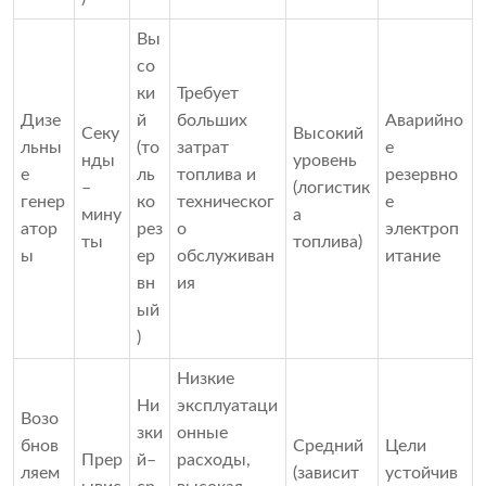
Вы
со
ки
Требует
Дизе
й
больших
Аварийно
Секу
Высокий
льны
(то
затрат
е
нды
уровень
е
ль
топлива и
резервно
–
(логистик
генер
ко
техническог
е
мину
а
атор
рез
о
электроп
ты
топлива)
ы
ер
обслуживан
итание
вн
ия
ый
)
Низкие
Ни
эксплуатаци
Возо
зки
онные
бнов
Средний
Цели
Прер
й–
расходы,
ляем
(зависит
устойчив