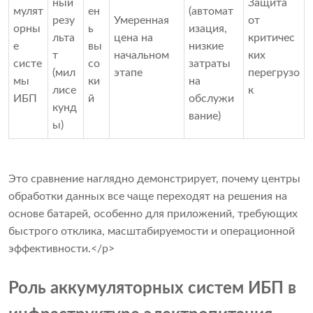
ный
Защита
мулят
ен
(автомат
резу
Умеренная
от
орны
ь
изация,
льта
цена на
критичес
е
вы
низкие
т
начальном
ких
систе
со
затраты
(мил
этапе
перегрузо
мы
ки
на
лисе
к
ИБП
й
обслужи
кунд
вание)
ы)
Это сравнение наглядно демонстрирует, почему центры
обработки данных все чаще переходят на решения на
основе батарей, особенно для приложений, требующих
быстрого отклика, масштабируемости и операционной
эффективности.</p>
Роль аккумуляторных систем ИБП в