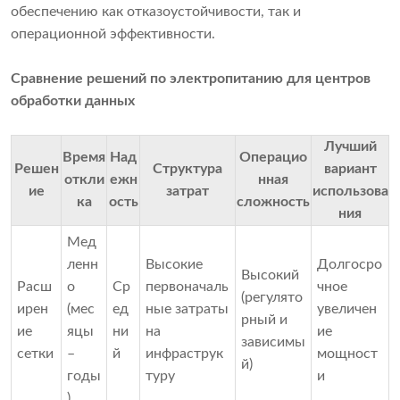
обеспечению как отказоустойчивости, так и
операционной эффективности.
Сравнение решений по электропитанию для центров
обработки данных
Лучший
Время
Над
Операцио
Решен
Структура
вариант
откли
ежн
нная
ие
затрат
использова
ка
ость
сложность
ния
Мед
ленн
Высокие
Долгосро
Высокий
Расш
о
Ср
первоначаль
чное
(регулято
ирен
(мес
ед
ные затраты
увеличен
рный и
ие
яцы
ни
на
ие
зависимы
сетки
–
й
инфраструк
мощност
й)
годы
туру
и
)